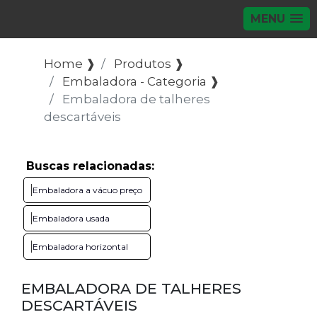
MENU
Home ❱
Produtos ❱
Embaladora - Categoria ❱
Embaladora de talheres
descartáveis
Buscas relacionadas:
Embaladora a vácuo preço
Embaladora usada
Embaladora horizontal
EMBALADORA DE TALHERES
DESCARTÁVEIS