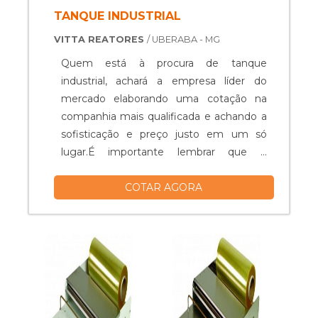
TANQUE INDUSTRIAL
VITTA REATORES
/ UBERABA - MG
Quem está à procura de tanque
industrial, achará a empresa líder do
mercado elaborando uma cotação na
companhia mais qualificada e achando a
sofisticação e preço justo em um só
lugar.É importante lembrar que o
produto deve ser adquirido com
COTAR AGORA
empresas especializadas. Esse tipo de
cuidado ajuda a garantir a qualidade e
durabilidade dos materiais, além de evitar
prejuízos com substituições frequentes
de peças defeituosas. Assim, é possível ...