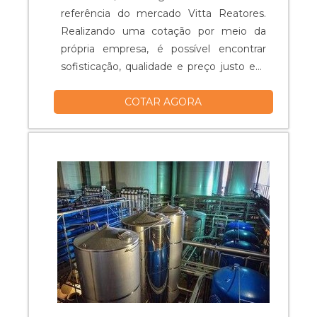
referência do mercado Vitta Reatores.
Realizando uma cotação por meio da
própria empresa, é possível encontrar
sofisticação, qualidade e preço justo em
um só lugar.Quando o quesito é tanque
COTAR AGORA
misturador, com os colaboradores da
Vitta Reatores obterá excelente custo-
benefício com equipamentos específicos
para auxiliar na produção industrial dos
mais diversos tipos de prod...