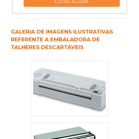
COTAR AGORA
Algumas características principais da
empacotadora são o comando eletrônico
por IHM de 7” touch screen,
controladores de temperatura
GALERIA DE IMAGENS ILUSTRATIVAS
independentes, motoredutores e
REFERENTE A EMBALADORA DE
inversor de frequência com frenagem
TALHERES DESCARTÁVEIS
ins....