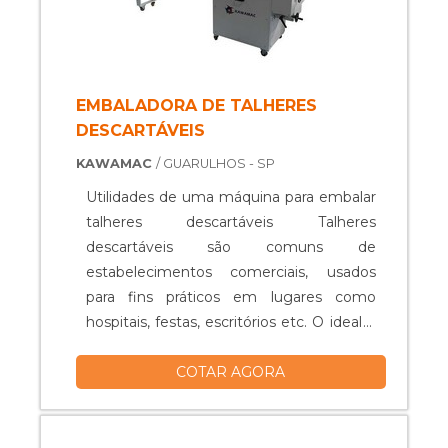
EMBALADORA DE TALHERES
DESCARTÁVEIS
KAWAMAC
/ GUARULHOS - SP
Utilidades de uma máquina para embalar
talheres descartáveis Talheres
descartáveis são comuns de
estabelecimentos comerciais, usados
para fins práticos em lugares como
hospitais, festas, escritórios etc. O ideal é
que eles sejam acondicionados em
COTAR AGORA
embalagens individuais, feitas por uma
embaladora de talheres descartáveis. A
embaladora é um aparelho prático, que
pode ser manuseado facilmente. Um