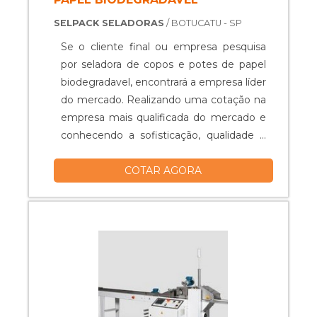
SELPACK SELADORAS
/ BOTUCATU - SP
Se o cliente final ou empresa pesquisa
por seladora de copos e potes de papel
biodegradavel, encontrará a empresa líder
do mercado. Realizando uma cotação na
empresa mais qualificada do mercado e
conhecendo a sofisticação, qualidade e
preço justo em um só lugar. SELADORA
COTAR AGORA
DE COPOS E POTES DE PAPEL
BIODEGRADAVEL Quem procura por
seladora de copos e potes de papel
biodegradavel uma empresa inovadora,
descobre o site da Selpack Seladoras.
Com grande expressão de mercado
quando o assunto é seladora bandejas
para delivery biodegradável tipo Pris Food
e seladora para petisqueira tipo