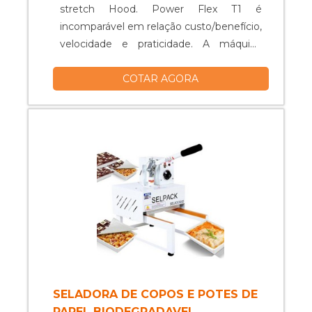
stretch Hood. Power Flex T1 é
incomparável em relação custo/benefício,
velocidade e praticidade. A máquina
Power Flex é usada, principalmente, para
COTAR AGORA
empacotar diferentes alturas de carga,
mas apenas um tamanho de palete ou
paletes com dimensões muito
semelhantes. A Power Flex T1 está de
acordo com nossa tecnologia
patenteada de baixar a parte supe....
SELADORA DE COPOS E POTES DE
PAPEL BIODEGRADAVEL