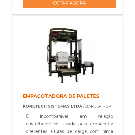
COTAR AGORA
processos de fabricação em diversos
segmentos da indústria, uma máquina
de embalar oferece um excelente custo
benefício. Aplicações e uso Indústrias dos
mais variados segmentos, como
automotivo,....
EMPACOTADORA DE PALETES
KORETECH SISTEMAS LTDA
/ BARUERI - SP
É incomparável em relação
custo/benefício. Usada para empacotar
diferentes alturas de carga com filme