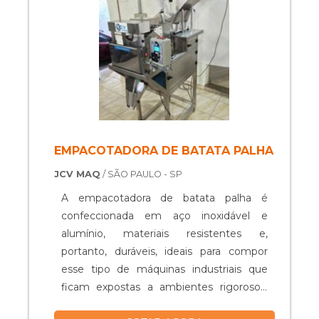
Pris Food e seladora para petisqueira tipo
Galvanotek g540. Tem rótulo de uma
empresa comprometida com os serviços
e uma empresa responsável pela
entrega de seus produtos com
excelência, qualificações construídas por
focar suas ações no resultado final, tendo
escritório de alta qualidade onde são
realizadas as atividades e sala de
EMPACOTADORA DE BATATA PALHA
treinamento com materiais sofisticados.
JCV MAQ
/ SÃO PAULO - SP
Todos esses fatores, agregados a uma
equipe multidisciplinar de consultores
A empacotadora de batata palha é
associados e equipe de alta qualidade,
confeccionada em aço inoxidável e
garante a melhor experiência para os
alumínio, materiais resistentes e,
clientes com qualidade. .
portanto, duráveis, ideais para compor
esse tipo de máquinas industriais que
ficam expostas a ambientes rigorosos.
Funcionalidade do equipamento