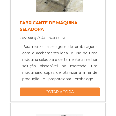
FABRICANTE DE MÁQUINA
SELADORA
JCV MAQ
/ SÃO PAULO - SP
Para realizar a selagem de embalagens
com o acabamento ideal, o uso de uma
máquina seladora é certamente a melhor
solução disponível no mercado, um
maquinário capaz de otimizar a linha de
produção e proporcionar embalagens
perfeitas e de acordo com cada produto.
COTAR AGORA
Nesse sentido, a fim de garantir um
equipamento adequado à demanda e à
linha de produção em questão, é preciso
recorrer a um fabricante de máquina