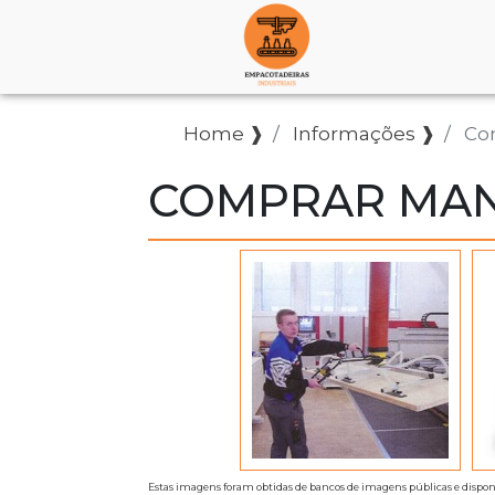
Home ❱
Informações ❱
Co
COMPRAR MAN
Estas imagens foram obtidas de bancos de imagens públicas e dispon