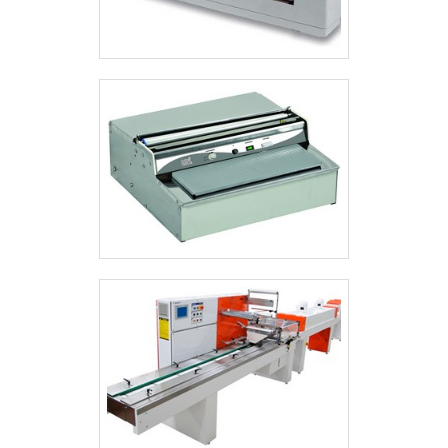
automação para a indústria segura, acha
a MP MaquinaPack. Com grande know-
how focado em soluções para
embalagens e projetos especiais,
oferecendo sempre a melhor opção para
o cliente final.Não obstante, quando se
fala em automação para indústrias, na
essência da empresa a mesma deve
prezar pelos produtos e serviços com
ótima qualidade e excelente custo-
benefício, detalhes primordiais que são
deixados de lado por muitas empresas
que não focam na fidelização do
cliente.Além disso, é de suma
importância pesquisar sobre a
responsabilidade da companhia a ser
contratada, a fim de evitar prejuízos
financeiros e possíveis problemas