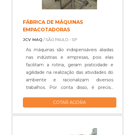
FÁBRICA DE MÁQUINAS
EMPACOTADORAS
JCV MAQ
/ SÃO PAULO - SP
As máquinas são indispensáveis aliadas
nas indústrias e empresas, pois elas
facilitam a rotina, geram praticidade e
agilidade na realização das atividades do
ambiente e racionalizam diversos
trabalhos. Por conta disso, é preciso
procurar bons aparelhos, com qualidade e
COTAR AGORA
garantia reconhecidas. Uma boa fábrica
de máquinas empacotadoras, por
exemplo, é de extrema importância ao
garantir a venda e instalação da máquina,
promovendo, assim, a correta se....