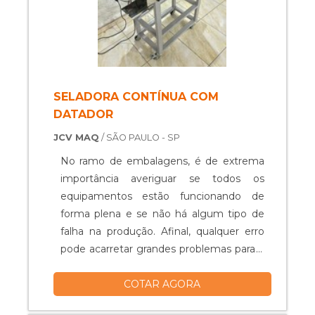
máquina enfardadora aprese.
SELADORA CONTÍNUA COM
DATADOR
JCV MAQ
/ SÃO PAULO - SP
No ramo de embalagens, é de extrema
importância averiguar se todos os
equipamentos estão funcionando de
forma plena e se não há algum tipo de
falha na produção. Afinal, qualquer erro
pode acarretar grandes problemas para a
empresa. Caso seja feito o uso de uma
COTAR AGORA
seladora em tais processos, é essencial
que seja a melhor de acordo com as