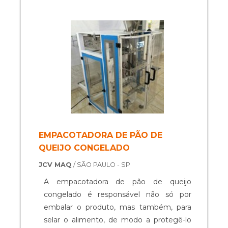
necessidades, e que ela esteja em
perfeitas condições. Dentre os modelos
disponíveis, um deles é a seladora
contín....
EMPACOTADORA DE PÃO DE
QUEIJO CONGELADO
JCV MAQ
/ SÃO PAULO - SP
A empacotadora de pão de queijo
congelado é responsável não só por
embalar o produto, mas também, para
selar o alimento, de modo a protegê-lo