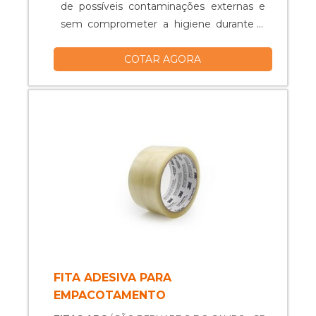
de possíveis contaminações externas e
sem comprometer a higiene durante a
manipulação. Qualificações presentes no
COTAR AGORA
material A empacotador, assim como as
demais empacotadoras do setor
alimentício, são referência no segmento
de embalagens, devido à sua capacidade
produtiva, aliada com a versatilidade e
pratici....
FITA ADESIVA PARA
EMPACOTAMENTO