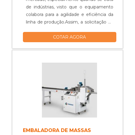
de indústrias, visto que o equipamento
colabora para a agilidade e eficiência da
linha de produção.Assim, a solicitação da
máquina de envase é feita por indústrias
COTAR AGORA
dos mais variados setores, como
alimentício e agrícola, que precisam de
praticidade e eficiência no momento de
envasar seus produtos líquidos ou
pastosos.O EQUIPAMENTO É
EMPREGADO EM VÁRIOS
SETORESAlém da funcionalidade, a
máquina de envase destaca-se por ser
um equipamento de elevada resistência
e durabilidade, tendo em vista que é
confeccionado por um dos materiais
mais qualificados e resistentes a diversas
intempéries presentes no mercado, o
EMBALADORA DE MASSAS