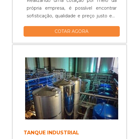
Realizando uma cotação por meio da
própria empresa, é possível encontrar
sofisticação, qualidade e preço justo em
um só lugar.Quando o quesito é tanque
COTAR AGORA
misturador, com os colaboradores da
Vitta Reatores obterá excelente custo-
benefício com equipamentos específicos
para auxiliar na produção industrial dos
mais diversos tipos de prod...
TANQUE INDUSTRIAL