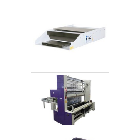
materiais. Isso garante a efetividade de
processos.Conhecida por ser
comprometida com os serviços e segura,
qualificações construídas pela empresa
focar suas ações no resultado final tendo
escritório de alta qualidade onde são
realizadas as atividades e equipamentos
de última geração o que, somado a uma
equipe multidisciplinar de consultores
associados eficientes, fecha todo o ciclo
de entrega com excelência para toda
carteira de clientes.AUTOMAÇÃO PARA
INDÚSTRIA COM A MELHOR
QUALIDADENa MP MaquinaPack
existem as melhores condições para
quem deseja achar o que precisa para
automação para indústria. Pode-se
encontrar uma grande variedade no