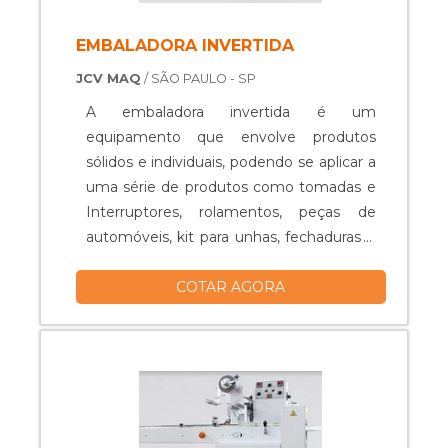
EMBALADORA INVERTIDA
JCV MAQ
/ SÃO PAULO - SP
A embaladora invertida é um
equipamento que envolve produtos
sólidos e individuais, podendo se aplicar a
uma série de produtos como tomadas e
Interruptores, rolamentos, peças de
automóveis, kit para unhas, fechaduras e
maçanetas, doces como picolés ou
COTAR AGORA
barras de chocolate, entre outros.
Embaladora flow pack invertida Bom
desempenho; Conservação integral dos
alimentos; Isenta de alterações; Isenta de
defeitos; Alta eficiência; Entre outros.....