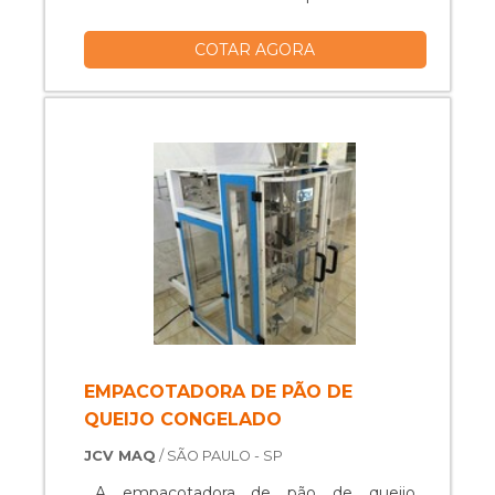
imprescindível nos processos industriais.
COTAR AGORA
A embaladora e seladora atua com a
selagem das duas bordas laterais da
embalagem, vedando completamente o
pacote, o que confere ao alimento ou
produto embalado maior durabilidade e a
segurança c....
EMPACOTADORA DE PÃO DE
QUEIJO CONGELADO
JCV MAQ
/ SÃO PAULO - SP
A empacotadora de pão de queijo