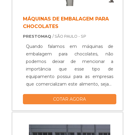
MÁQUINAS DE EMBALAGEM PARA
CHOCOLATES
PRESTOMAQ
/ SÃO PAULO - SP
Quando falamos em máquinas de
embalagem para chocolates, não
podemos deixar de mencionar a
importância que esse tipo de
equipamento possui para as empresas
que comercializam este alimento, sejam
eles dos tipos que forem. A grande
COTAR AGORA
importância desse tipo de máquinas se
deve ao fato de que ela pode apresentar
uma grande melhora na produção da
empresa, acelerando os processos de
embalagem e também, fazendo com