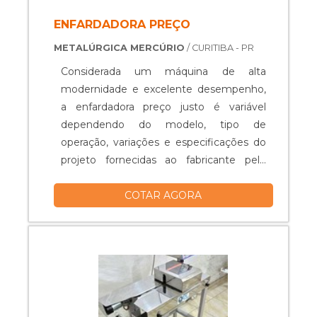
ENFARDADORA PREÇO
METALÚRGICA MERCÚRIO
/ CURITIBA - PR
Considerada um máquina de alta
modernidade e excelente desempenho,
a enfardadora preço justo é variável
dependendo do modelo, tipo de
operação, variações e especificações do
projeto fornecidas ao fabricante pelo
cliente para compor o equipamento de
COTAR AGORA
modo que atenda as
necessidades.ONDE UTILIZAR A
ENFARDADORAProjetada por
profissionais experientes e utilizando
tecnologia de ponta, a enfardadora é
uma alternativa viável para facilitar as
atividades do setor alimentício. A