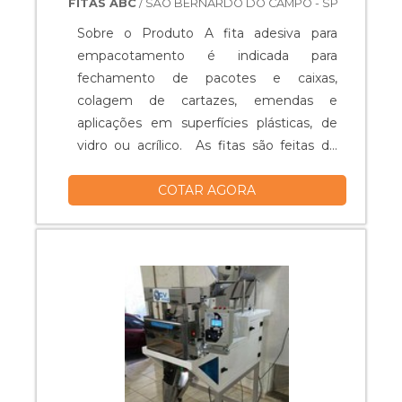
FITAS ABC
/ SÃO BERNARDO DO CAMPO - SP
Sobre o Produto A fita adesiva para
empacotamento é indicada para
fechamento de pacotes e caixas,
colagem de cartazes, emendas e
aplicações em superfícies plásticas, de
vidro ou acrílico. As fitas são feitas de
filme plástico altamente resistente e
COTAR AGORA
possuem alta adesão instantânea, graças
ao seu adesivo hotmail, que possui
característica de aumentar
progressivamente sua adesão depois de
aplicada. De fácil manuseio, ela pode ser
cortada em diversa....