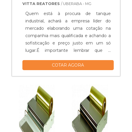
VITTA REATORES
/ UBERABA - MG
Quem está à procura de tanque
industrial, achará a empresa líder do
mercado elaborando uma cotação na
companhia mais qualificada e achando a
sofisticação e preço justo em um só
lugar.É importante lembrar que o
produto deve ser adquirido com
COTAR AGORA
empresas especializadas. Esse tipo de
cuidado ajuda a garantir a qualidade e
durabilidade dos materiais, além de evitar
prejuízos com substituições frequentes
de peças defeituosas. Assim, é possível ...