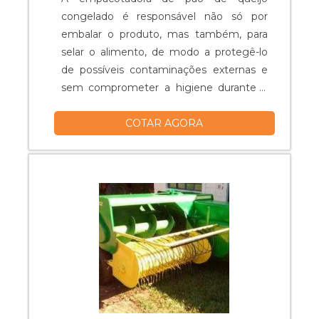
congelado é responsável não só por
embalar o produto, mas também, para
selar o alimento, de modo a protegê-lo
de possíveis contaminações externas e
sem comprometer a higiene durante a
manipulação. Qualificações presentes no
COTAR AGORA
material A empacotador, assim como as
demais empacotadoras do setor
alimentício, são referência no segmento
de embalagens, devido à sua capacidade
produtiva, aliada com a versatilidade e
pratici....