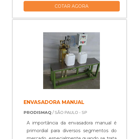
COTAR AGORA
transformar um determinado objeto.
Para isso, ele é empurrado por meio de
uma matriz extrusora, que o molda. Esse
maquinário conta com uma entrada de
material, que recebe o nome de
funil.INFORMAÇÕES SOBRE
EXTRUSORASSeguidamente, o ob.
ENVASADORA MANUAL
PRODISMAQ
/ SÃO PAULO - SP
A importância da envasadora manual é
primordial para diversos segmentos do
mercado, especialmente quando se trata