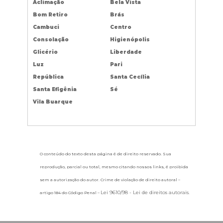
Aclimação
Bela Vista
Bom Retiro
Brás
Cambuci
Centro
Consolação
Higienópolis
Glicério
Liberdade
Luz
Pari
República
Santa Cecília
Santa Efigênia
Sé
Vila Buarque
O conteúdo do texto desta página é de direito reservado. Sua
reprodução, parcial ou total, mesmo citando nossos links, é proibida
sem a autorização do autor. Crime de violação de direito autoral –
Lei 9610/98 - Lei de direitos autorais
artigo 184 do Código Penal –
.