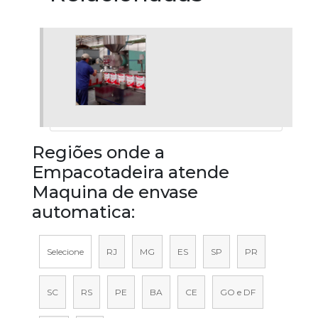
Regiões onde a
Empacotadeira atende
Maquina de envase
automatica:
Selecione
RJ
MG
ES
SP
PR
SC
RS
PE
BA
CE
GO e DF