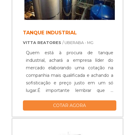
TANQUE INDUSTRIAL
VITTA REATORES
/ UBERABA - MG
Quem está à procura de tanque
industrial, achará a empresa líder do
mercado elaborando uma cotação na
companhia mais qualificada e achando a
sofisticação e preço justo em um só
lugar.É importante lembrar que o
produto deve ser adquirido com
COTAR AGORA
empresas especializadas. Esse tipo de
cuidado ajuda a garantir a qualidade e
durabilidade dos materiais, além de evitar
prejuízos com substituições frequentes