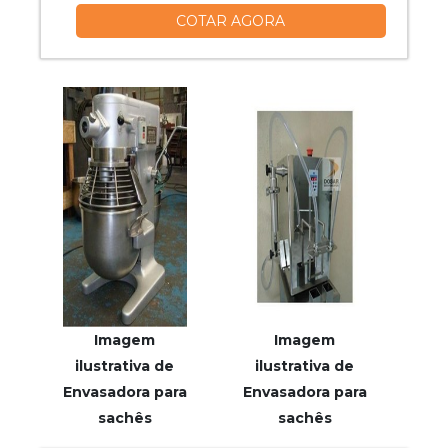
COTAR AGORA
da empresa.UM POUCO MAIS SOBRE O
TANQUE DE ESTOCAGEMHá muitas
maneiras eficientes de demonstrar
competência e excelência em uma área
de atuação. A Vitta Reatores foca seus
esforços em pr...
Imagem
Imagem
ilustrativa de
ilustrativa de
Envasadora para
Envasadora para
sachês
sachês