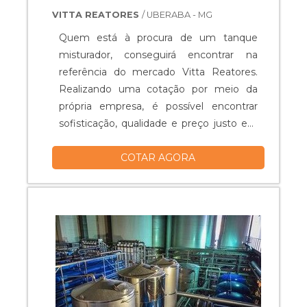
VITTA REATORES
/ UBERABA - MG
Quem está à procura de um tanque
misturador, conseguirá encontrar na
referência do mercado Vitta Reatores.
Realizando uma cotação por meio da
própria empresa, é possível encontrar
sofisticação, qualidade e preço justo em
um só lugar.Quando o quesito é tanque
COTAR AGORA
misturador, com os colaboradores da
Vitta Reatores obterá excelente custo-
benefício com equipamentos específicos
para auxiliar na produção industrial dos
mais diversos tipos de prod...