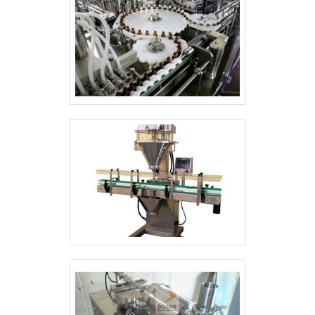
com empresas especializadas. Esse tipo
ótima qualidade e proteção.Com o
de cuidado ajuda a garantir a qualidade e
objetivo de trazer a satisfação a todos os
durabilidade dos materiais, além de evitar
clientes, a empresa entende que seu
prejuízos com substituições frequentes
melhor destaque é conquistar a
de produtos que não cumprem com
confiança de cada um. Tudo isso só é
suas funções adequadamente. Assim, é
possível através do investimento em
possível poupar gastos
equipamentos modernos e profissionais
desnecessários.Existem diversos motivos
experientes. A Dosar Equipamentos é
para a Pharma Solutions Brasil ter se
uma empresa que tem sido apontada de
tornado destaque quando pensamos em
forma positiva no mercado por toda
uma empresa que entrega confiança e
seriedade e qualidade, o que garante
serviços de qualidade. Alguns desses
uma entrega de excelência de ponta a
motivos são: Equipe multidisciplinar de
ponta..
consultores associados; Profissionais com
vasta experiência na área de atuação;
Equipe de alta qualidade; Escritório de
alta qualidade onde são realizadas as
atividades; Sala de treinamento com