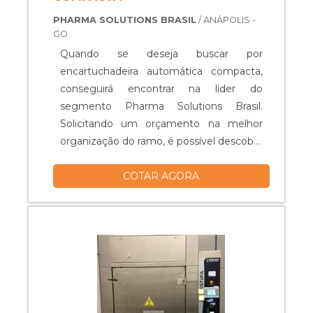
PHARMA SOLUTIONS BRASIL
/ ANÁPOLIS -
GO
Quando se deseja buscar por
encartuchadeira automática compacta,
conseguirá encontrar na líder do
segmento Pharma Solutions Brasil.
Solicitando um orçamento na melhor
organização do ramo, é possível descobrir
detalhes sobre a líder em
COTAR AGORA
qualidade.Quando o quesito é
encartuchadeira automática compacta,
com os melhores profissionais da
Pharma Solutions Brasil irá encontrar
excelente custo-benefício com
assessoria técnica especializada.MAIS
SOBRE A ENCARTUCHADEIRA
AUTOMÁTICA COMPACTAA Pharma