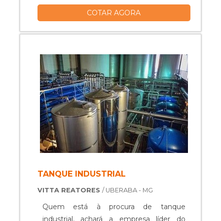
um só lugar.Quando o quesito é tanque
COTAR AGORA
misturador, com os colaboradores da
Vitta Reatores obterá excelente custo-
benefício com equipamentos específicos
para auxiliar na produção industrial dos
mais diversos tipos de prod...
TANQUE INDUSTRIAL
VITTA REATORES
/ UBERABA - MG
Quem está à procura de tanque
industrial, achará a empresa líder do