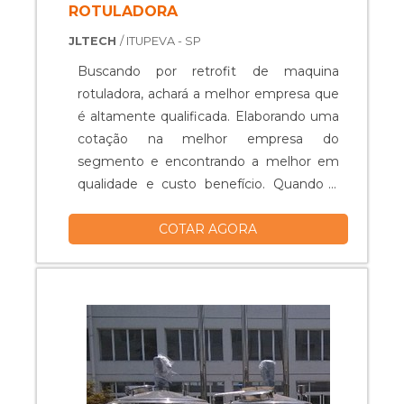
ROTULADORA
JLTECH
/ ITUPEVA - SP
Buscando por retrofit de maquina
rotuladora, achará a melhor empresa que
é altamente qualificada. Elaborando uma
cotação na melhor empresa do
segmento e encontrando a melhor em
qualidade e custo benefício. Quando a
busca é por retrofit de maquina
COTAR AGORA
rotuladora, com os melhores profissionais
da JLtech Automação atingirá ótima
qualidade com soluções excelentes e
inovadoras. ALGUNS DETALHES SOBRE
RETROFIT DE MAQUINA ROTULADORA
Há muitas man...