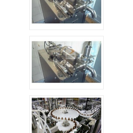
materiais sofisticados; Equipamentos de
última geração. GARANTIA DE
QUALIDADE COMPROVADAApenas na
Pharma Solutions Brasil tem o que há de
melhor no mercado de estuchadora
semiautomática. É possível encontrar
itens variados com tecnologia de ponta,
como detector de produto fora de
posição e encartuchadeira horizontal.É
conhecida por ser uma empresa
comprometida com seus serviços e uma
empresa responsável, padrões possíveis
por contar com escritório de alta
qualidade onde são realizadas as
atividades e estrutura suficiente para
atender todas as demandas. Tudo isso,
somado à performance de uma equipe
multidisciplinar de consultores associados