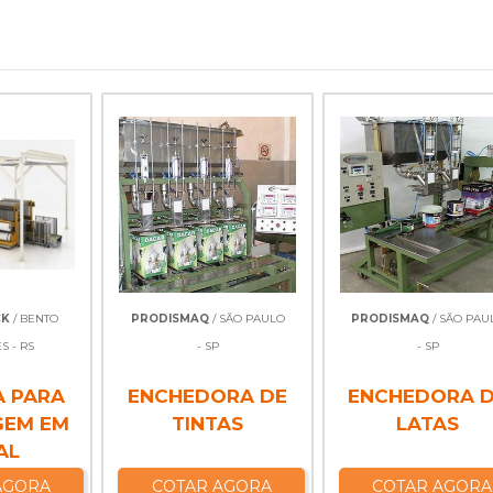
CK
/ BENTO
PRODISMAQ
/ SÃO PAULO
PRODISMAQ
/ SÃO PAU
S - RS
- SP
- SP
 PARA
ENCHEDORA DE
ENCHEDORA 
GEM EM
TINTAS
LATAS
AL
AGORA
COTAR AGORA
COTAR AGORA