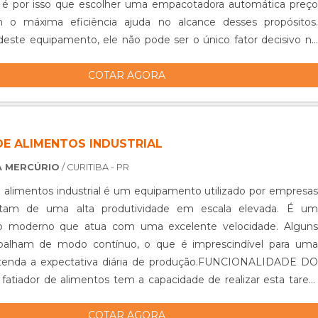
e é por isso que escolher uma empacotadora automática preço
;Indústria ou Comércio Têxtil;Indústria ou Comércio de Auto
 o máxima eficiência ajuda no alcance desses propósitos.
quinas embaladoras, antes de serem adquiridas pela empresa,
deste equipamento, ele não pode ser o único fator decisivo no
rocessos avaliativos para que sejam verificadas as condições
ompra. O investimento....
ipamento possui. A NECESSIDADE DE MANUTENÇÃO É
COTAR AGORA
lembrar, também, que mesmo as máquinas sendo usadas ou
presentam pouca necessidade de manutenção, o que faz com
e gaste ainda menos dinheiro. A Prestomaq é uma empresa que
 em 1972 e, desde então, com seus serviços realizados com
DE ALIMENTOS INDUSTRIAL
 transparência, conquista cada vez mais clientes. Entre em
A MERCÚRIO
/ CURITIBA - PR
ra mesmo com a Prestomaq para conhecer um pouco mais da
 serviços de qualidade que ela realiza..
e alimentos industrial é um equipamento utilizado por empresas
itam de uma alta produtividade em escala elevada. É um
o moderno que atua com uma excelente velocidade. Alguns
balham de modo contínuo, o que é imprescindível para uma
atenda a expectativa diária de produção.FUNCIONALIDADE DO
iador de alimentos tem a capacidade de realizar esta tarefa
e diferentes espessuras e em distintos alimentos, atuando com
COTAR AGORA