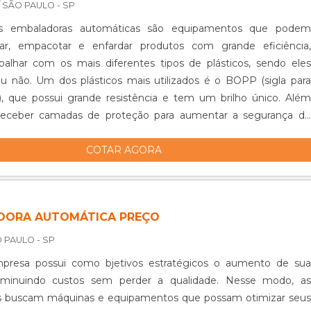
/ SÃO PAULO - SP
s embaladoras automáticas são equipamentos que podem
lar, empacotar e enfardar produtos com grande eficiência,
alhar com os mais diferentes tipos de plásticos, sendo eles
ou não. Um dos plásticos mais utilizados é o BOPP (sigla para
o), que possui grande resistência e tem um brilho único. Além
receber camadas de proteção para aumentar a segurança do
balado.ECONOMIA DE RECURSOS FINANCEIROSVale lembrar
COTAR AGORA
adora automática pode ser adquirida usada e, desse modo, o
egue economizar recursos financeiros, tendo em vista que uma
da chega a ser 40% mais barata do que as máquinas novas. E
áquinas sendo usadas, conseguem apresentar resultados
DORA AUTOMÁTICA PREÇO
os mais diferentes setores industriais, para embalar os mais
ipos de produtos. A seguir, alguns desses segmentos e setores
 PAULO - SP
 a embaladora automática:Produtos Alimentícios (laticínios,
presa possui como bjetivos estratégicos o aumento de sua
ais, etc);Produtos Gráficos (impressão gráfica, revistas, jornais,
iminuindo custos sem perder a qualidade. Nesse modo, as
);Indústria ou Comércio de Produtos Farmacêuticos;Indústria ou
s buscam máquinas e equipamentos que possam otimizar seus
e Cosméticos;Utilidades Domésticas em Geral;Indústria