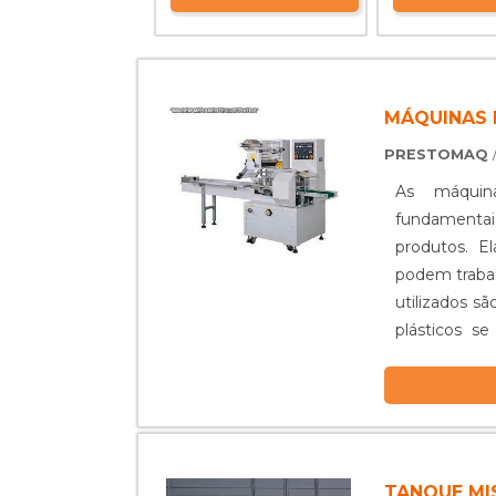
MÁQUINAS 
PRESTOMAQ
As máquin
fundamentais
produtos. E
podem trabal
utilizados s
plásticos s
produtos cont
TANQUE M