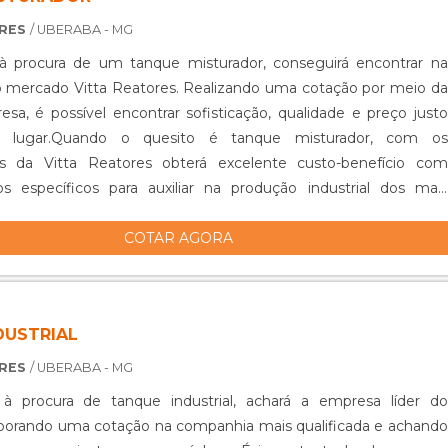
ORES
/ UBERABA - MG
 procura de um tanque misturador, conseguirá encontrar na
o mercado Vitta Reatores. Realizando uma cotação por meio da
esa, é possível encontrar sofisticação, qualidade e preço justo
lugar.Quando o quesito é tanque misturador, com os
es da Vitta Reatores obterá excelente custo-benefício com
s específicos para auxiliar na produção industrial dos mais
 de prod...
COTAR AGORA
DUSTRIAL
ORES
/ UBERABA - MG
 procura de tanque industrial, achará a empresa líder do
borando uma cotação na companhia mais qualificada e achando