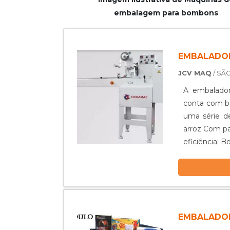
embalagem para bombons
EMBALADO
JCV MAQ
/ SÃO
A embalado
conta com ba
uma série de
arroz Com painel touch screen; Fácil manuseio; Simples manutenção; Grande
eficiência; Bo
EMBALADO