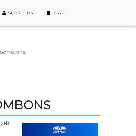
SOBRE NÓS
BLOG
a bombons
BOMBONS
 pela