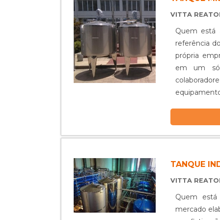
VITTA REAT
Quem está à
referência d
própria empr
em um só 
colaborador
equipamento
diversos tipos
TANQUE IN
VITTA REAT
Quem está à
mercado ela