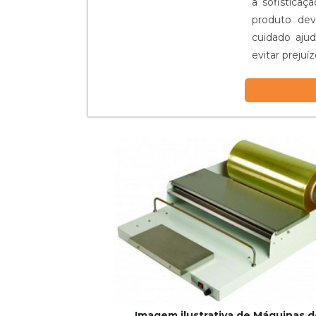
a sofistica
produto dev
cuidado ajud
evitar preju
possível ...
Imagem ilustrativa de Máquinas 