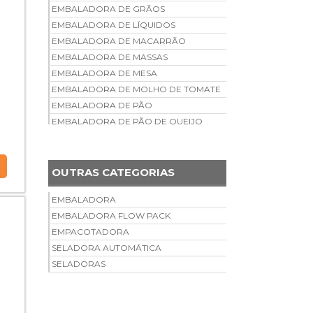
EMBALADORA DE GRÃOS
EMBALADORA DE LÍQUIDOS
EMBALADORA DE MACARRÃO
EMBALADORA DE MASSAS
EMBALADORA DE MESA
EMBALADORA DE MOLHO DE TOMATE
EMBALADORA DE PÃO
EMBALADORA DE PÃO DE QUEIJO
EMBALADORA DE PEÇAS
AUTOMOTIVAS
EMBALADORA DE PICOLÉ
OUTRAS CATEGORIAS
EMBALADORA DE PICOLÉ MANUAL
EMBALADORA DE PIPOCA
EMBALADORA
EMBALADORA DE PÓ
EMBALADORA FLOW PACK
EMBALADORA DE QUEIJO RALADO
EMPACOTADORA
EMBALADORA DE RAÇÃO ANIMAL
SELADORA AUTOMÁTICA
EMBALADORA DE TALHERES
SELADORAS
DESCARTÁVEIS
EMBALADORA DE TEMPEROS
EMBALADORA DE VELAS