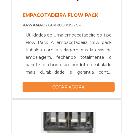
EMPACOTADEIRA FLOW PACK
KAWAMAC
/ GUARULHOS - SP
Utilidades de uma empacotadeira do tipo
Flow Pack A empacotadeira flow pack
trabalha com a selagem das laterais da
embalagem, fechando totalmente o
pacote e dando ao produto embalado
mais durabilidade e garantia contra
qualquer agente externo, como germes
COTAR AGORA
e bactérias. O grande benefício da
embaladeira flow pack é ser econômica,
visto que as esteiras conseguem
empacotar em pouco tempo, sendo
mais práticas e lucrativas para as
empresas. Outro pont....