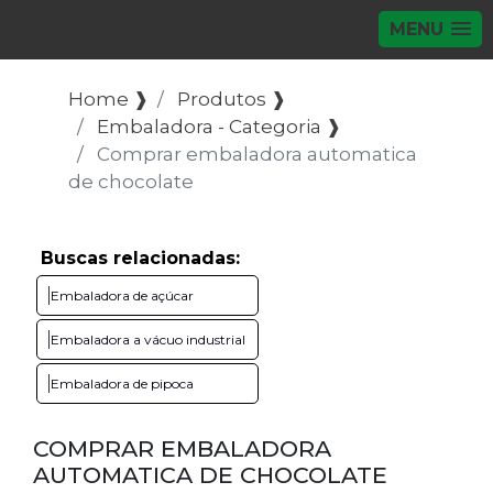
MENU
Home ❱
Produtos ❱
Embaladora - Categoria ❱
Comprar embaladora automatica
de chocolate
Buscas relacionadas:
Embaladora de açúcar
Embaladora a vácuo industrial
Embaladora de pipoca
COMPRAR EMBALADORA
AUTOMATICA DE CHOCOLATE