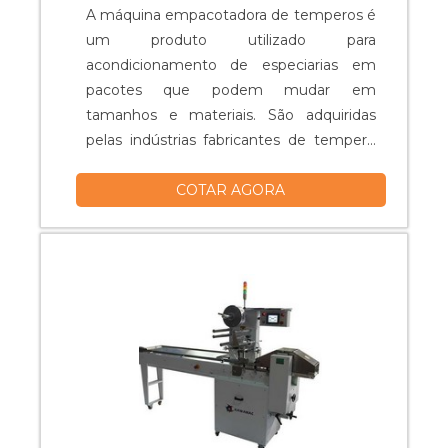
A máquina empacotadora de temperos é
um produto utilizado para
acondicionamento de especiarias em
pacotes que podem mudar em
tamanhos e materiais. São adquiridas
pelas indústrias fabricantes de tempero
ou dos segmentos alimentícios no geral,
COTAR AGORA
já que sua qualidade é indiscutível. A
qualidade nos processos de
empacotamento e selagem das
embalagens é de grande importância,
pois estes produtos não devem sofrer
alterações de odor e/ou sabor, por isso a....