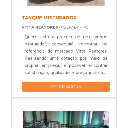
TANQUE MISTURADOR
VITTA REATORES
/ UBERABA - MG
Quem está à procura de um tanque
misturador, conseguirá encontrar na
referência do mercado Vitta Reatores.
Realizando uma cotação por meio da
própria empresa, é possível encontrar
sofisticação, qualidade e preço justo em
um só lugar.Quando o quesito é tanque
COTAR AGORA
misturador, com os colaboradores da
Vitta Reatores obterá excelente custo-
benefício com equipamentos específicos
para auxiliar na produção industrial dos
mais diversos tipos de prod...