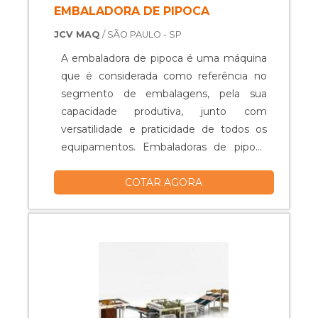
EMBALADORA DE PIPOCA
JCV MAQ
/ SÃO PAULO - SP
A embaladora de pipoca é uma máquina
que é considerada como referência no
segmento de embalagens, pela sua
capacidade produtiva, junto com
versatilidade e praticidade de todos os
equipamentos. Embaladoras de pipoca
Sensor controlável de temperatura;
COTAR AGORA
Rigoroso controle de qualidade;
Comandos automáticos eletrônicos;
Qualidade e segurança na embalagem;
Com impressoras feitas à laser; Entre
outros.....