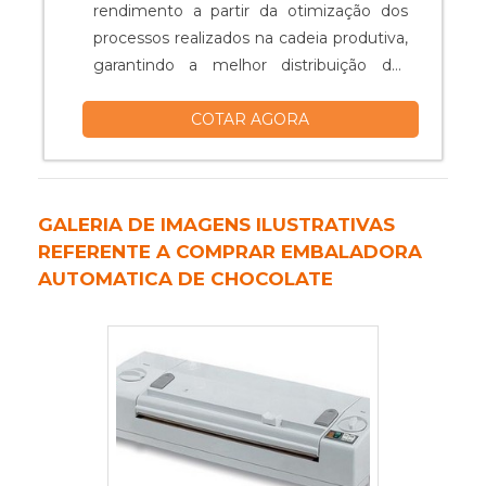
rendimento a partir da otimização dos
processos realizados na cadeia produtiva,
garantindo a melhor distribuição das
atividades.Esse equipamento é
COTAR AGORA
confeccionado com dispositivos
tecnológicos, visando aumentar a
produtividade em um curto período de
tempo, uma vez que elimina o uso de
GALERIA DE IMAGENS ILUSTRATIVAS
força humana, permitindo o uso da
REFERENTE A COMPRAR EMBALADORA
tecnologia em atividades mais
AUTOMATICA DE CHOCOLATE
complicadas e que exigem maior
velocidade e precisão.O EQUIPAMENTO
É MUITO VERSÁTILÉ válido destacar que
com uma envasadora do tipo automática
é possível efetuar um preenchimento de
diversas embalagens por hora. Isso
porque o equipamento pode contar com
vários bicos se necessário.Além disso, é