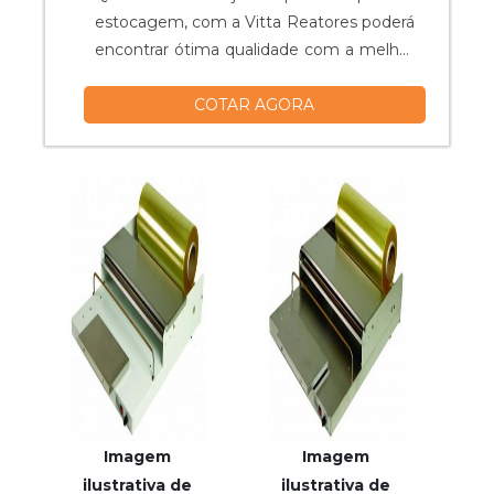
estocagem, com a Vitta Reatores poderá
encontrar ótima qualidade com a melhor
qualidade, focando no alto desempenho
COTAR AGORA
da empresa.UM POUCO MAIS SOBRE O
TANQUE DE ESTOCAGEMHá muitas
maneiras eficientes de demonstrar
competência e excelência em uma área
de atuação. A Vitta Reatores foca seus
esforços em pr...
Imagem
Imagem
ilustrativa de
ilustrativa de