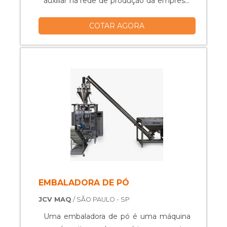
auxiliar na rede de produção da empresa.
O equipamento de modelo JC-E 250 é
COTAR AGORA
altamente versátil e compacto, o que
aumenta significativamente a velocidade
de produção e assegura a redução de
gastos da empresa com mão de obra e
adjacentes de material de embalagem. ....
EMBALADORA DE PÓ
JCV MAQ
/ SÃO PAULO - SP
Uma embaladora de pó é uma máquina