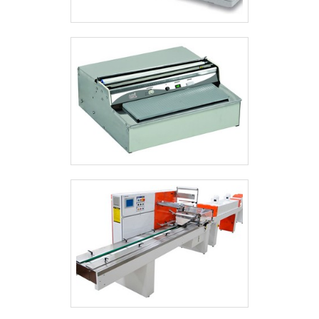
muito viável o uso dessa máquina de
envase automática por sua
automatização, devido às funcionalidades
de atuação, sendo capaz de proporcionar
a máxima produtividade e segurança para
a linha de produção, evitando
acidentes.Outro ponto de destaque que
tal maquinário oferece está em sua
versatilidade de aplicação, tendo em vista
que pode ser aplicada em diversos
setores da indústria, entre os quais é
possível destacar:Cosméticos;Produtos
de limpeza;Químicos;Alimentício;Entre
outros.Desse modo, por ser um
equipamento extremamente versátil, é
amplamente empregado nos ambientes
fabris para a produção de mercadorias
como shampoos, sabonetes líquidos,