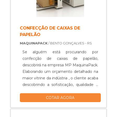
CONFECÇÃO DE CAIXAS DE
PAPELÃO
MAQUINAPACK
/ BENTO GONÇALVES - RS
Se alguém está procurando por
confecção de caixas de papelão,
descobrirá na empresa MP MaquinaPack.
Elaborando um orçamento detalhado na
maior vitrine da indústria , o cliente acaba
descobrindo a sofisticação, qualidade e
preço justo em um só lugar.DETALHES
COTAR AGORA
SOBRE O FUNCIONAMENTO DO
PRODUTOComo se sabe, a correta
adequação dos produtos em suas