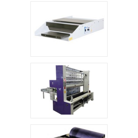
tintas, óleos, xaropes, bebidas e outros
produtos.Para essa tarefa, os fabricantes
podem aplicam diferentes acessórios
para que o conjunto com a máquina de
envase fique o mais automatizado
possível e de maneira otimizada,
elevando o rendimento e o retorno sobre
o investimento.A IMPORTÂNCIA DA
MÁQUINA DE ENVASE
AUTOMÁTICAEscolha pela alta qualidade
dos maquinários de envase, todos
produzidos dentro do território brasileiro,
que a Prodismaq oferece para seus
clientes desde 1985, trabalhando sempre
com honestidade, de acordo com as
necessidades específicas de seus
clientes. Entre em contato e descubra o
que a empresa tem de melhor a lhe