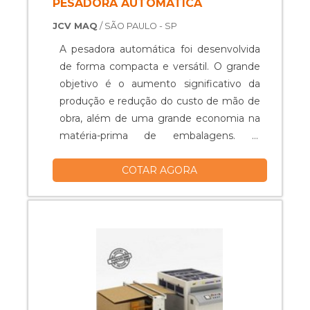
PESADORA AUTOMÁTICA
JCV MAQ
/ SÃO PAULO - SP
A pesadora automática foi desenvolvida
de forma compacta e versátil. O grande
objetivo é o aumento significativo da
produção e redução do custo de mão de
obra, além de uma grande economia na
matéria-prima de embalagens. O
material conta conta com comando
COTAR AGORA
eletrônico por IMH de 7 touch screen,
controladores de temperaturas
independentes, sensor foto célula para
identificação e corte preciso da
embalagem, datador Hot Stamping ou
impressora a laser, ....