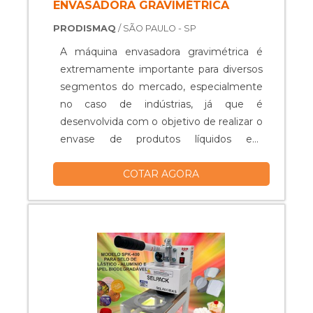
ENVASADORA GRAVIMÉTRICA
PRODISMAQ
/ SÃO PAULO - SP
A máquina envasadora gravimétrica é
extremamente importante para diversos
segmentos do mercado, especialmente
no caso de indústrias, já que é
desenvolvida com o objetivo de realizar o
envase de produtos líquidos em
embalagens rígidas e de formatos
COTAR AGORA
variados.O EQUIPAMENTO É MUITO
VERSÁTILUm dos principais benefícios
da máquina de envase é a capacidade de
operar com uma célula de carga, que
garante alta precisão na distribuição dos
compostos. Aliás, o equipamento é
confeccionado com materiais de ponta e
não requer manutenções constantes,