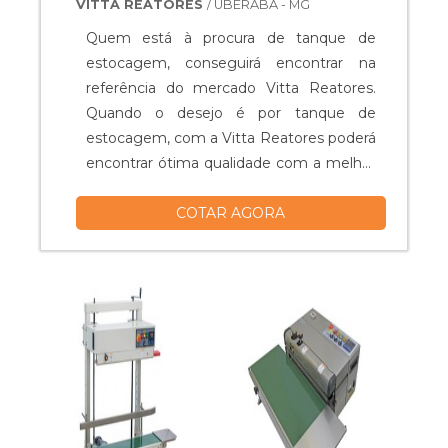
VITTA REATORES
/ UBERABA - MG
Quem está à procura de tanque de
estocagem, conseguirá encontrar na
referência do mercado Vitta Reatores.
Quando o desejo é por tanque de
estocagem, com a Vitta Reatores poderá
encontrar ótima qualidade com a melhor
qualidade, focando no alto desempenho
COTAR AGORA
da empresa.UM POUCO MAIS SOBRE O
TANQUE DE ESTOCAGEMHá muitas
maneiras eficientes de demonstrar
competência e excelência em uma área
de atuação. A Vitta Reatores foca seus
esforços em pr...