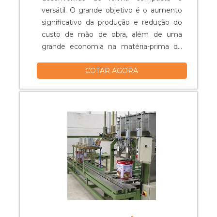
versátil. O grande objetivo é o aumento
significativo da produção e redução do
custo de mão de obra, além de uma
grande economia na matéria-prima de
embalagens. O material conta conta
COTAR AGORA
com comando eletrônico por IHM de 7
touchscreen, controladores de
temperaturas independentes, sensor foto
célula para identificação e corte preciso
da embalagem, datador Hot Stamping
ou impressora a lase....