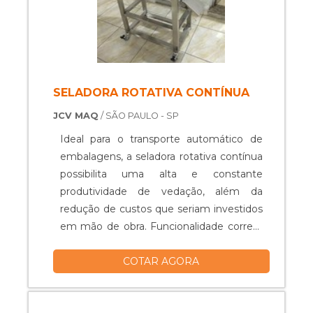
SELADORA ROTATIVA CONTÍNUA
JCV MAQ
/ SÃO PAULO - SP
Ideal para o transporte automático de
embalagens, a seladora rotativa contínua
possibilita uma alta e constante
produtividade de vedação, além da
redução de custos que seriam investidos
em mão de obra. Funcionalidade correta
do serviço Atendendo a demandas
COTAR AGORA
específicas, a seladora rotativa pode ser
encontrada disponíveis em dois modelos
no mercado, cada qual com suas