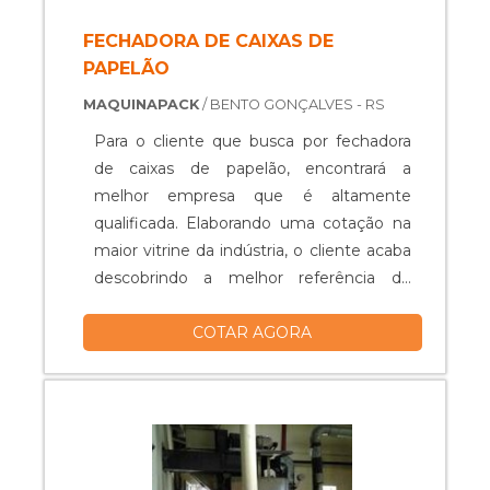
FECHADORA DE CAIXAS DE
PAPELÃO
MAQUINAPACK
/ BENTO GONÇALVES - RS
Para o cliente que busca por fechadora
de caixas de papelão, encontrará a
melhor empresa que é altamente
qualificada. Elaborando uma cotação na
maior vitrine da indústria, o cliente acaba
descobrindo a melhor referência do
mercado.O PRODUTO GARANTE UMA
COTAR AGORA
SÉRIE DE BENEFÍCIOSA fechadora de
caixas de papelão foi desenvolvida para
armar caixas de papelão nos mais
diversos segmentos de indústrias,
possibilitando uma embalagem segura
aos produtos e garantindo eficiência no