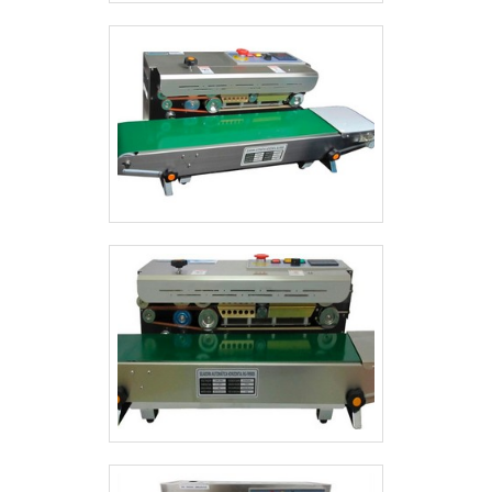
COMPROVADA NO SEGMENTO Apenas
na Selpack Seladoras as melhores opções
sempre estão à disposição quando se
procura soluções para máquinas
embaladoras, empacotadoras e seladoras.
Sempre de olho no mercado, traz
novidades em itens como seladora de
bandejas e potes para delivery e seladora
para cálices tipo santa ceia com 8
cavidades 110v com ótima qualidade e
precisão. Para tal sucesso, a empresa
investiu em profissionais competentes e
em equipamentos inovadores. A Selpack
Seladoras é uma empresa que tem se
destacado no segmento pela seriedade
e qualidade que garante uma entrega de
excelência de ponta a ponta. .