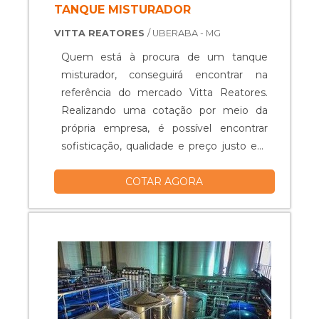
TANQUE MISTURADOR
VITTA REATORES
/ UBERABA - MG
Quem está à procura de um tanque
misturador, conseguirá encontrar na
referência do mercado Vitta Reatores.
Realizando uma cotação por meio da
própria empresa, é possível encontrar
sofisticação, qualidade e preço justo em
um só lugar.Quando o quesito é tanque
COTAR AGORA
misturador, com os colaboradores da
Vitta Reatores obterá excelente custo-
benefício com equipamentos específicos
para auxiliar na produção industrial dos
mais diversos tipos de prod...