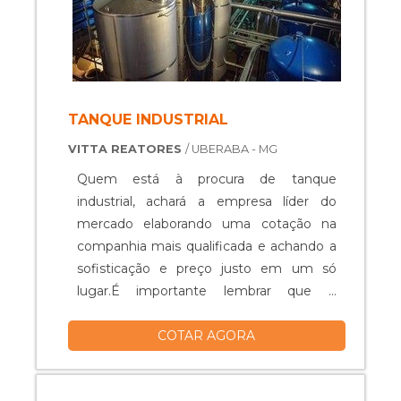
TANQUE INDUSTRIAL
VITTA REATORES
/ UBERABA - MG
Quem está à procura de tanque
industrial, achará a empresa líder do
mercado elaborando uma cotação na
companhia mais qualificada e achando a
sofisticação e preço justo em um só
lugar.É importante lembrar que o
produto deve ser adquirido com
COTAR AGORA
empresas especializadas. Esse tipo de
cuidado ajuda a garantir a qualidade e
durabilidade dos materiais, além de evitar