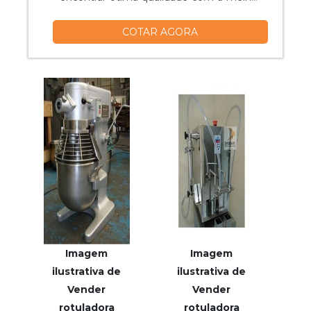
qualidade, focando no alto desempenho
COTAR AGORA
da empresa.UM POUCO MAIS SOBRE O
TANQUE DE ESTOCAGEMHá muitas
maneiras eficientes de demonstrar
competência e excelência em uma área
de atuação. A Vitta Reatores foca seus
esforços em pr...
Imagem
Imagem
ilustrativa de
ilustrativa de
Vender
Vender
rotuladora
rotuladora