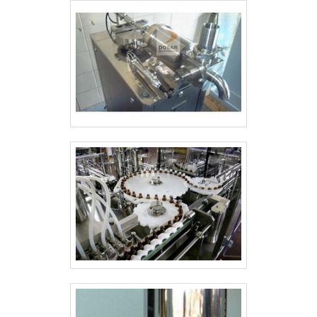
Pharma Solutions Brasil tem o que há de
melhor no ramo de máquinas e
equipamentos para indústria
farmacêutica, cosmética, nutracêutica,
veterinária e afins. É possível encontrar
itens variados com tecnologia de ponta,
como encaixotadora semiautomática e
checkweigher dinâmico com ótima
qualidade e excelente custo-
benefício.Para tal sucesso, a empresa
investiu em profissionais competentes e
em equipamentos inovadores. A Pharma
Solutions Brasil é uma empresa que tem
sido apontada de forma positiva no
mercado pela seriedade e qualidade que
garante uma entrega de excelência de
ponta a ponta.