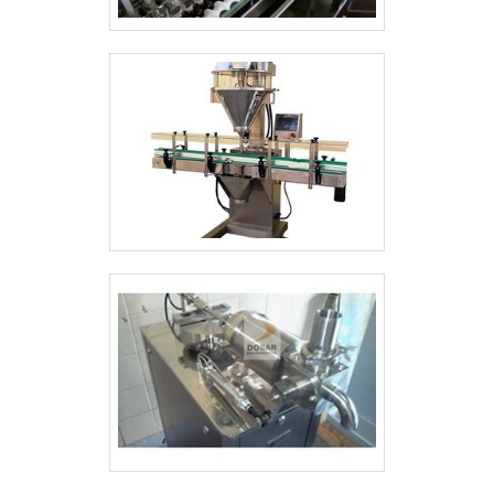
atividades.Não obstante, quando falamos
modernas e em bom estado,
em estuchadora vertical rotativa, mais do
conquistando então a confiança de
que visar apenas lucratividade, deve
todos. A Dosar Equipamentos é uma
oferecer produtos e serviços que tenham
empresa que tem se destacado da
ótima qualidade e excelente custo-
concorrência pela idoneidade em tudo
benefício, características simples, mas
que faz, fechando todo o ciclo de
que mostram o comprometimento da
entrega com excelência para seus
empresa com seus clientes.É por tudo
parceiros..
isso e muito mais que a Pharma
Solutions Brasil é uma empresa
comprometida com seus serviços
quando explanamos o segmento de
máquinas e equipamentos para indústria
farmacêutica, cosmética, nutracêutica,
veterinária e afins. O objetivo é garantir
tudo que há de mais atual para garantir a
qualidade final para cada cliente.A
MELHOR EMPRESA NO SEGMENTONa