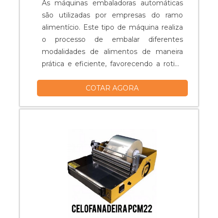
As máquinas embaladoras automáticas
são utilizadas por empresas do ramo
alimentício. Este tipo de máquina realiza
o processo de embalar diferentes
modalidades de alimentos de maneira
prática e eficiente, favorecendo a rotina
das empresas, as quais, muitas vezes,
COTAR AGORA
trabalham com demandas elevadas e por
isso necessitam de uma larga
produtividade.AS MÁQUINAS SÃO
EFICIENTES As máquinas embaladoras
são de fácil operação, pois trazem na
composição funções que são facilmente
entendidas pelos profissionai.