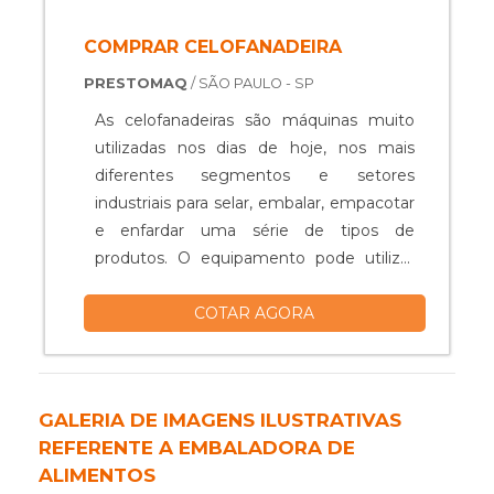
COMPRAR CELOFANADEIRA
PRESTOMAQ
/ SÃO PAULO - SP
As celofanadeiras são máquinas muito
utilizadas nos dias de hoje, nos mais
diferentes segmentos e setores
industriais para selar, embalar, empacotar
e enfardar uma série de tipos de
produtos. O equipamento pode utilizar
diferentes tipos de plásticos para realizar
COTAR AGORA
essas atividades, sejam eles encolhíveis
ou não encolhíveis. Um bom exemplo de
plástico utilizado neste tipo de
equipamento é o BOPP, sigla para
GALERIA DE IMAGENS ILUSTRATIVAS
polipropileno. Esse plástico possui como
REFERENTE A EMBALADORA DE
uma de suas características principais a
ALIMENTOS
grande durabilidade e seu brilho