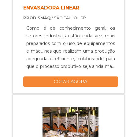
ENVASADORA LINEAR
PRODISMAQ
/ SÃO PAULO - SP
Como é de conhecimento geral, os
setores industriais estão cada vez mais
preparados com o uso de equipamentos
e máquinas que realizam uma produção
adequada e eficiente, colaborando para
que o processo produtivo seja ainda mais
qualificado.Assim, itens como a máquina
COTAR AGORA
envasadora linear são fabricados com
foco na alta produtividade, na economia
de custos com mão de obra, na
higienização durante os processos
realizados na cadeia produtiva e na
qualidade dos produtos oferecidos.AS
PRINCIPAIS APLICAÇÕES DO
MAQUINÁRIONo geral, os processos de