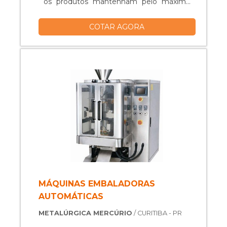
os produtos mantenham pelo máximo
de tempo possível sua qualidade e
COTAR AGORA
validade, sem estragar ou se deixarem
contaminar por bactérias e germes. A
embaladora horizontal tira a necessidade
de qualquer contato humano com os
alimentos e torna automático o processo
de embal....
MÁQUINAS EMBALADORAS
AUTOMÁTICAS
METALÚRGICA MERCÚRIO
/ CURITIBA - PR