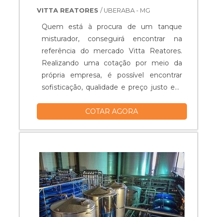
VITTA REATORES
/ UBERABA - MG
Quem está à procura de um tanque
misturador, conseguirá encontrar na
referência do mercado Vitta Reatores.
Realizando uma cotação por meio da
própria empresa, é possível encontrar
sofisticação, qualidade e preço justo em
um só lugar.Quando o quesito é tanque
COTAR AGORA
misturador, com os colaboradores da
Vitta Reatores obterá excelente custo-
benefício com equipamentos específicos
para auxiliar na produção industrial dos
mais diversos tipos de prod...