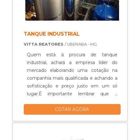
TANQUE INDUSTRIAL
VITTA REATORES
/ UBERABA - MG
Quem está à procura de tanque
industrial, achará a empresa líder do
mercado elaborando uma cotação na
companhia mais qualificada e achando a
sofisticação e preço justo em um só
lugar.É importante lembrar que o
produto deve ser adquirido com
COTAR AGORA
empresas especializadas. Esse tipo de
cuidado ajuda a garantir a qualidade e
durabilidade dos materiais, além de evitar
prejuízos com substituições frequentes