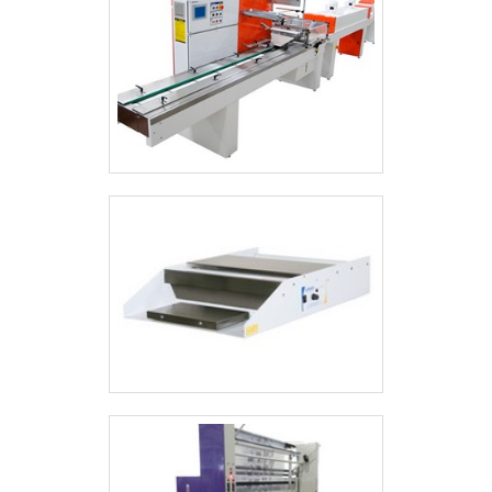
industriais, embalando uma série de tipos
de produtos, por exemplo:Produtos
Alimentícios (laticínios, carnes, vegetais,
etc);Produtos Gráficos (impressão gráfica,
revistas, jornais, agendas, etc);Indústria
ou Comércio de Produtos
Farmacêuticos;Indústria ou Comércio de
Cosméticos;Utilidades Domésticas em
Geral;Indústria Metalúrgica;Indústria ou
Comércio Têxtil;Indústria ou Comércio de
Auto Peças;Indústria ou Comércio de
Brinquedos.A MELHOR EMPRESA PARA
COMPRAR CELOFANADEIRAE para
encontrar uma empresa de qualidade
para comprar celofanadeira é necessário
fazer uma pesquisa de mercado a fim de
saber quais são as empresas que
apresentam produtos de qualidade e que