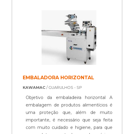
embaladora automática visa oferecer
uma maneira mais eficaz de empacotar
ou embalar produtos diversos,
adequando-se perfeitamente ao ritmo
de uma linha de produção. A máquina é
u.
EMBALADORA HORIZONTAL
KAWAMAC
/ GUARULHOS - SP
Objetivo da embaladeira horizontal A
embalagem de produtos alimentícios é
uma proteção que, além de muito
importante, é necessário que seja feita
com muito cuidado e higiene, para que