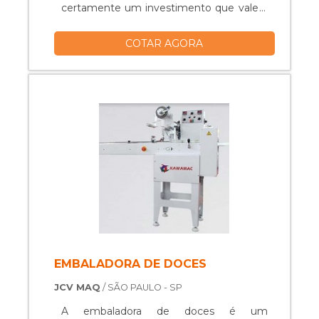
certamente um investimento que vale a
pena. A masseira é um maquinário que
COTAR AGORA
realiza de forma automática a preparação
de massas de diferentes tipos de
alimentos, entre eles: Pães; Pizzas;
Massas.EQUIPAMENTO AJUDA NA
PRODUÇÃOA masseira é construída com
tecnologia de ponta que garante alta
padrão de qualidade em term.
EMBALADORA DE DOCES
JCV MAQ
/ SÃO PAULO - SP
A embaladora de doces é um