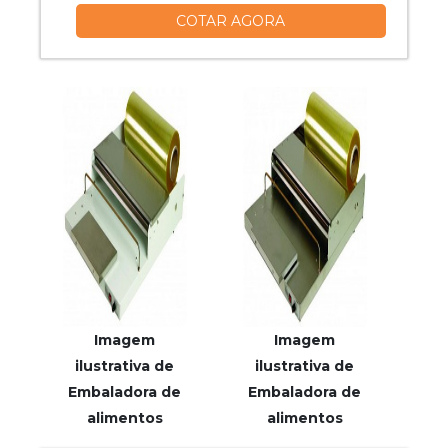
COTAR AGORA
da empresa.UM POUCO MAIS SOBRE O
TANQUE DE ESTOCAGEMHá muitas
maneiras eficientes de demonstrar
competência e excelência em uma área
de atuação. A Vitta Reatores foca seus
esforços em pr...
Imagem
Imagem
ilustrativa de
ilustrativa de
Embaladora de
Embaladora de
alimentos
alimentos