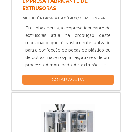
EMPRESA FABRICANTE DE
EXTRUSORAS
METALÚRGICA MERCÚRIO
/ CURITIBA - PR
Em linhas gerais, a empresa fabricante de
extrusoras atua na produção deste
maquinário que é vastamente utilizado
para a confecção de peças de plástico ou
de outras matérias-primas, através de um
processo denominado de extrusão. Este
processo dispõe da capacidade de
COTAR AGORA
transformar um determinado objeto.
Para isso, ele é empurrado por meio de
uma matriz extrusora, que o molda. Esse
maquinário conta com uma entrada de
material, que recebe o nome de
funil.INFORMAÇÕES SOBRE
EXTRUSORASSeguidamente, o ob.