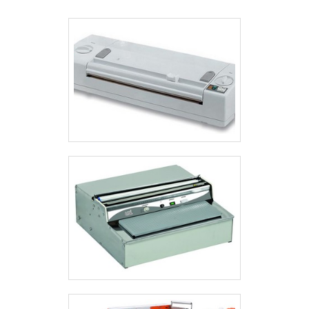
intenso.EQUIPAMENTO DE FÁCIL
UTILIZAÇÃO EM DIVERSOS
SEGMENTOSAs celofanadeiras são
equipamentos de fácil utilização. Além
disso, caso o cliente necessite fazer
algum ajuste na máquina para que ela
consiga se adaptar às suas necessidades,
estes ajustes poderão ser feitos de
maneira simples e fácil.Comprar
celofanadeira está cada vez mais em alta
e isso se deve ao fato de que esse tipo
de equipamento consegue apresentar
uma série de vantagens, como por
exemplo seu baixo custo. No entanto,
uma das características mais marcantes
do equipamento é a versatilidade que ele
apresenta. Sendo assim, consegue ser
utilizado nos mais diferentes setores