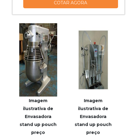
COTAR AGORA
empresas especializadas. Esse tipo de
cuidado ajuda a garantir a qualidade e
durabilidade dos materiais, além de evitar
prejuízos com substituições frequentes
de peças defeituosas. Assim, é possível ...
Imagem
Imagem
ilustrativa de
ilustrativa de
Envasadora
Envasadora
stand up pouch
stand up pouch
preço
preço