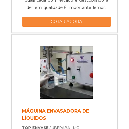
qualificada do mercado e descobrindo a
líder em qualidade.É importante lembrar
que o produto deve sempre ser adquirido
COTAR AGORA
com empresas especializadas no
segmento. Esse tipo de cuidado ajuda a
garantir a qualidade e durabilidade dos
materiais, além de evitar prejuízos com
substituições frequentes de peças
defeituosas. Assim, é possível poupar
gastos desnecessários.MAIS
INFORMAÇÕES RELEVANTES SOBRE
ELEVADORES DE CARGASQuem
precisa de elevadores de carga em uma
empresa comprometida com os serviços,
acha o site da Vitta Reatores. A empresa
trabalha com reservatórios e mesas
MÁQUINA ENVASADORA DE
rotativas, focando em tecnologia e
LÍQUIDOS
desenvolvimento no que gera resultado
TOP ENVASE
/ UBERABA - MG