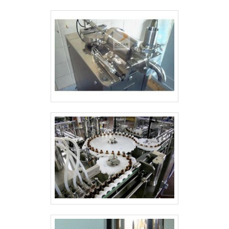
para líquidos e pastosos e reservatórios
de água e produtos acabados. Tudo isso
por ser comprometida com os serviços e
responsável, conquistas adquiridas
porque investiu em uma estrutura que
hoje conta com máquinas que atendem
as necessidades de produtividade dos
clientes e parceiros e estrutura suficiente
para atender todas as demandas. Esses
fatores, unidos a um time de
colaboradores proativos e funcionários
eficientes, comprovam sua essência de
trazer o melhor para todos os clientes.
Aproveite a visita para acessar o site e
saber mais sobre a empresa, os serviços
e os produtos. Se preferir, entre em
contato com um dos nossos consultores
e solicite um orçamento! .