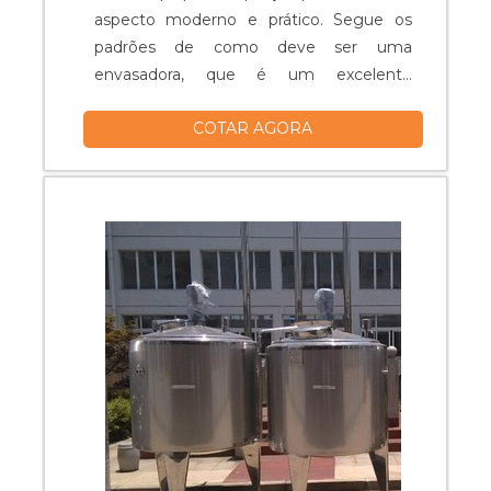
aspecto moderno e prático. Segue os
padrões de como deve ser uma
envasadora, que é um excelente
equipamento e, sem dúvidas, facilitará
COTAR AGORA
muito a vida de qualquer empresa. Uma
máquina envasadora produz embalagens
para exposição vertical e aumenta a vida
útil do alimento de maneira saudável, a
embalagem tem um processo final de
fácil manuseio, ...