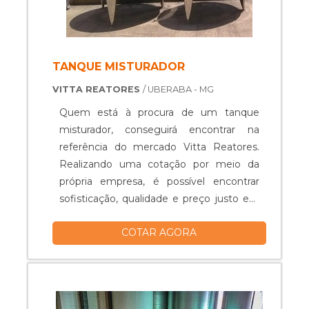
TANQUE MISTURADOR
VITTA REATORES
/ UBERABA - MG
Quem está à procura de um tanque
misturador, conseguirá encontrar na
referência do mercado Vitta Reatores.
Realizando uma cotação por meio da
própria empresa, é possível encontrar
sofisticação, qualidade e preço justo em
um só lugar.Quando o quesito é tanque
COTAR AGORA
misturador, com os colaboradores da
Vitta Reatores obterá excelente custo-
benefício com equipamentos específicos
para auxiliar na produção industrial dos
mais diversos tipos de prod...