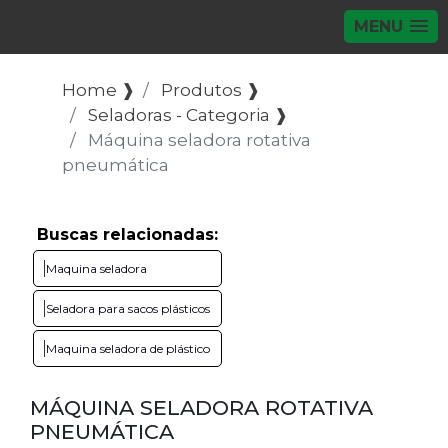
MENU
Home ❱
Produtos ❱
Seladoras - Categoria ❱
Máquina seladora rotativa
pneumática
Buscas relacionadas:
Maquina seladora
Seladora para sacos plásticos
Maquina seladora de plástico
MÁQUINA SELADORA ROTATIVA
PNEUMÁTICA