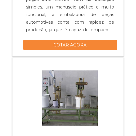
simples, um manuseio prático e muito
funcional, a embaladora de peças
automotivas conta com rapidez de
produção, já que é capaz de empacotar
os produtos em um tempo muito curto.
COTAR AGORA
Dessa forma, o equipamento pode
garantir uma produção muito mais ativa,
que alcança embalar de 60 a 150
unidades por minuto, o que garante um
aumento de resultados e lucros que
podem impulsionar ainda ma....