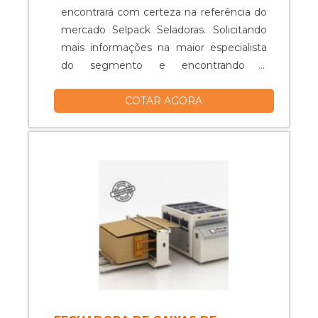
encontrará com certeza na referência do
mercado Selpack Seladoras. Solicitando
mais informações na maior especialista
do segmento e encontrando a
organização mais competente do ramo.
COTAR AGORA
Quando a temática é seladora de bandeja
usada, com os melhores profissionais da
Selpack Seladoras irá encontrar ótima
qualidade com comprometimento com
os resultados dos clientes. OUTRAS
INFORMAÇÕES SOBRE SELADORA DE
BANDEJA USADA A Selpack Seladoras
centraliza seus esforços em criar aos
parceiros uma estrutura com escritório
de alta qualidade onde são realizadas as
atividades e estrutura suficiente para
atender todas as demandas, tudo isso
para garantir que se tenha seladora de