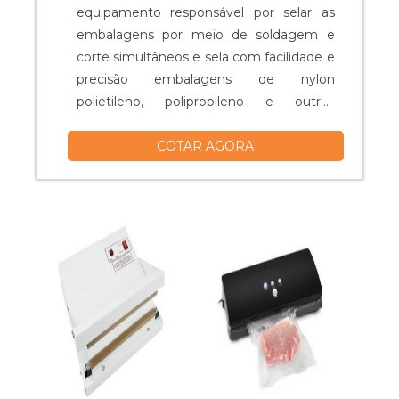
equipamento responsável por selar as
embalagens por meio de soldagem e
corte simultâneos e sela com facilidade e
precisão embalagens de nylon
polietileno, polipropileno e outros
materiais. Esse tipo de esteira é
COTAR AGORA
totalmente eficiente para manter o
controle da produção através de um
ritmo constante e veloz. A esteira do
equipamento permite que o processo
seja contínuo e, por isso, a máquina é
indicada p...