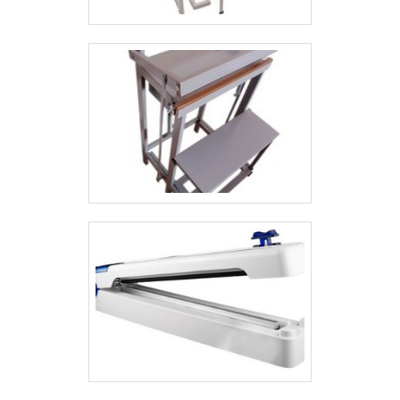
seu ramo de atuação, a Prodismaq vem
conquistando cada vez mais clientes
satisfeitos com a alta qualidade dos
produtos nacionais que disponibiliza.
Entre em contato!.