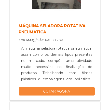
MÁQUINA SELADORA ROTATIVA
PNEUMÁTICA
JCV MAQ
/ SÃO PAULO - SP
A máquina seladora rotativa pneumática,
assim como os demais tipos presentes
no mercado, compõe uma atividade
muito necessária na finalização de
produtos. Trabalhando com filmes
plásticos e embalagens em polietileno
que encapsulam o material, o produto
COTAR AGORA
completa o ciclo de produção ou
distribuição pelos serviços da empresa.
Por performar com itens variados, a
máquina seladora é muito solicitada por