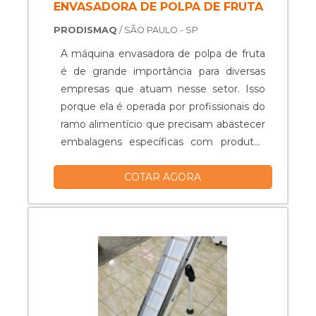
ENVASADORA DE POLPA DE FRUTA
PRODISMAQ
/ SÃO PAULO - SP
A máquina envasadora de polpa de fruta
é de grande importância para diversas
empresas que atuam nesse setor. Isso
porque ela é operada por profissionais do
ramo alimentício que precisam abastecer
embalagens específicas com produtos
variados.A função da envasadora é
COTAR AGORA
ocupar os recipientes com em
quantidades exatas de polpa, o que se dá
de maneira rápida, com alta precisão e de
acordo com necessidade do negócio em
questão. Desse modo, é possível usufruir
de eficiência e praticidade em qualquer
cadeia produtiva.AS PRINCIPAIS
VANTAGENS DO MAQUINÁRIONo geral,