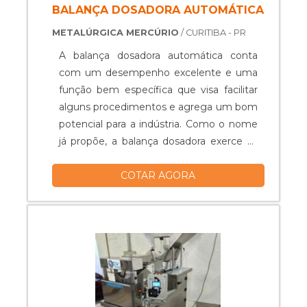
BALANÇA DOSADORA AUTOMÁTICA
METALÚRGICA MERCÚRIO
/ CURITIBA - PR
A balança dosadora automática conta
com um desempenho excelente e uma
função bem específica que visa facilitar
alguns procedimentos e agrega um bom
potencial para a indústria. Como o nome
já propõe, a balança dosadora exerce as
funções de dosagem e peso, sempre
COTAR AGORA
estando em conformidade com a
quantidade fornecida na embalagem do
produto que está trabalhando. É
caracterizada como uma alternativa
prática e precisa de garantir a distribuição
de um determinado produto em
quantidades exatas.UTILIDADE D.