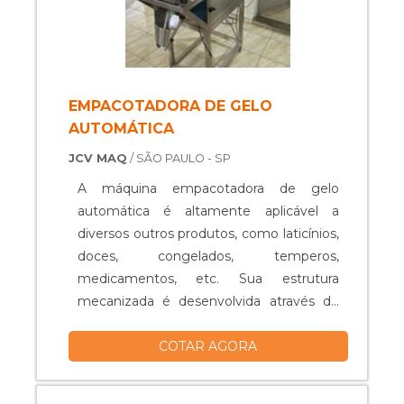
EMPACOTADORA DE GELO
AUTOMÁTICA
JCV MAQ
/ SÃO PAULO - SP
A máquina empacotadora de gelo
automática é altamente aplicável a
diversos outros produtos, como laticínios,
doces, congelados, temperos,
medicamentos, etc. Sua estrutura
mecanizada é desenvolvida através de
alta tecnologia, resultando em muita
COTAR AGORA
velocidade, montando até 80 pacotes
por minuto, assegurando praticidade para
a linha de produção de inúmeras