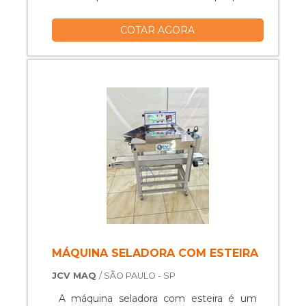
ser obtida com a redução dos custos
COTAR AGORA
com mão de obra. Qualificações
relevantes do material Por conta do
elevado número de possibilidades de uso
no mercado, é possível encontrar
diversos modelos do equipamento. Por
isso, é importante qu...
MÁQUINA SELADORA COM ESTEIRA
JCV MAQ
/ SÃO PAULO - SP
A máquina seladora com esteira é um