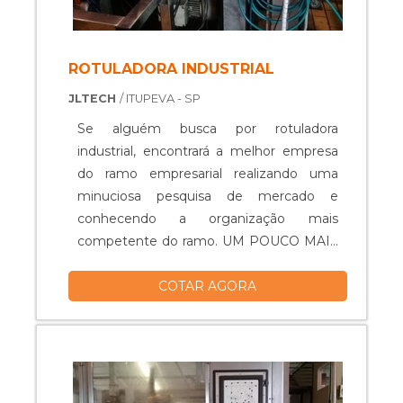
ROTULADORA INDUSTRIAL
JLTECH
/ ITUPEVA - SP
Se alguém busca por rotuladora
industrial, encontrará a melhor empresa
do ramo empresarial realizando uma
minuciosa pesquisa de mercado e
conhecendo a organização mais
competente do ramo. UM POUCO MAIS
SOBRE A ROTULADORA INDUSTRIAL
COTAR AGORA
Se alguém procurar por rotuladora
industrial em uma empresa
comprometida com os serviços,
consegue encontrar o site da JLtech
Automação. Com grande expressão de
mercado quando o assunto é