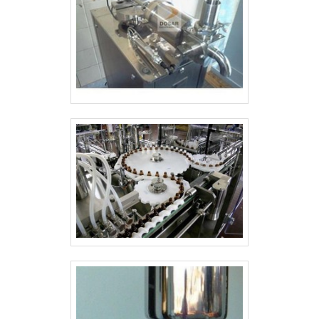
disponibilizadas, como retrofit eletrônico,
equipamentos para indústrias químicas e
moinhos.Tudo isso por ser comprometida
com os serviços e inovadora, padrões
alcançados por conter escritório de alta
qualidade onde são realizadas as
atividades e equipamentos de última
geração. Esses fatores, somados a uma
equipe com colaboradores proativos e
trabalhadores eficientes, garantem o
sucesso de cada cliente de ponta a
ponta. Aproveite a visita para acessar o
site e saber mais sobre a empresa, os
serviços e os produtos. .