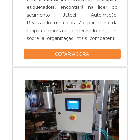
etiquetadora, encontrará na líder do
segmento JLtech Automação.
Realizando uma cotação por meio da
própria empresa e conhecendo detalhes
sobre a organização mais competente
do ramo, a aquisição é mais assertiva.
COTAR AGORA
ALGUNS DETALHES SOBRE A
ROTULADORA ETIQUETADORA Quem
procura por rotuladora etiquetadora em
uma empresa altamente qualificada,
consegue encontrar o site da JLtech
Automação. A empresa at...