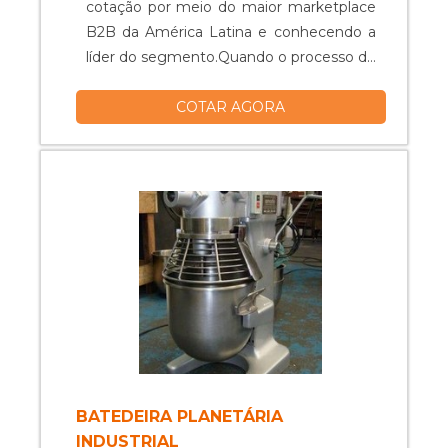
cotação por meio do maior marketplace
B2B da América Latina e conhecendo a
líder do segmento.Quando o processo de
compra envolve tanques inox, com a
COTAR AGORA
equipe da Dosar Equipamentos os
clientes poderão encontrar precisão com
pagamento acessível, fatores
indispensáveis para promover uma
excelente relação custo-
benefício. INFORMAÇÕES
INTERESSANTES SOBRE OS TANQUES
INOXHá muitas maneiras eficientes de
demonstrar competência e excelência
em sua área de atuação. A Dosar
Equipamentos canaliza seus recursos em
oferecer um estrutura com: Escritório de
alta qualidade onde são realizadas as
BATEDEIRA PLANETÁRIA
atividades; Tecnologia de ponta;
INDUSTRIAL