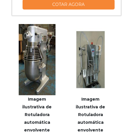
COTAR AGORA
automáticas, com a melhor mão de obra
da JLtech Automação conseguirá ótima
qualidade com serviços de excelência.
MAIS INFORMAÇÕES INTERESSANTES
SOBRE ROTULADORAS AUTOMÁTICAS
Há muitas maneiras efici...
Imagem
Imagem
ilustrativa de
ilustrativa de
Rotuladora
Rotuladora
automática
automática
envolvente
envolvente