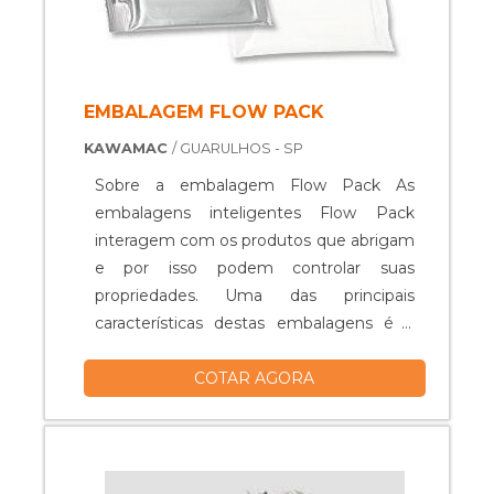
EMBALAGEM FLOW PACK
KAWAMAC
/ GUARULHOS - SP
Sobre a embalagem Flow Pack As
embalagens inteligentes Flow Pack
interagem com os produtos que abrigam
e por isso podem controlar suas
propriedades. Uma das principais
características destas embalagens é a
capacidade de promover o aumento da
COTAR AGORA
vida útil dos alimentos. Embaladora de
Flow Pack A embaladora Flow Pack
processa produtos sólidos e individuais,
chegando a produção de 60 a 200
unidades por minuto. É extremamente