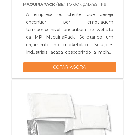
MAQUINAPACK
/ BENTO GONÇALVES - RS
A empresa ou cliente que deseja
encontrar por embalagem
termoencolhível, encontrará no website
da MP MaquinaPack. Solicitando um
orçamento no marketplace Soluções
Industriais, acaba descobrindo a melhor
referência do mercado. Com a equipe da
COTAR AGORA
MP MaquinaPack encontra-se precisão
com pagamento acessível.DETALHES
SOBRE O FUNCIONAMENTO DA
EMPRESAA MP MaquinaPack foca os
esforços em produzir uma estrutura aos
clientes com escritório de alta q...