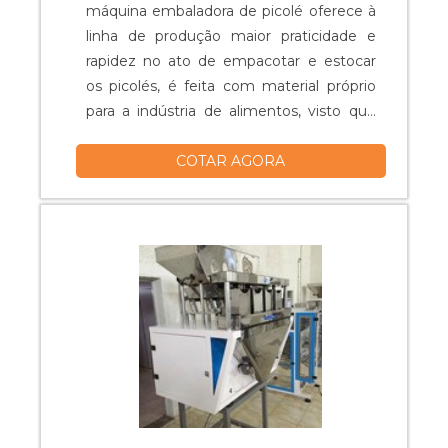
máquina embaladora de picolé oferece à
linha de produção maior praticidade e
rapidez no ato de empacotar e estocar
os picolés, é feita com material próprio
para a indústria de alimentos, visto que
não expõe o produto à chance de
COTAR AGORA
contaminação. A modalidade de vedação
empregada pela máquina embaladora é
o modo Flow Pack, que dá ao pacote
vedação total em ambos os lados,
possibilitando ao produto total isolame....