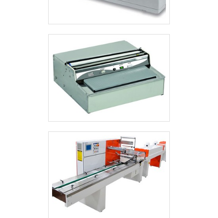
EXTREMAMENTE RESISTENTEAlém
disso, vale ressaltar que a celofanadeira
para filme bopp é um equipamento
muito resistente e que raramente
apresentará necessidade de
manutenção. Sendo assim, o cliente não
precisará gastar recursos financeiros
adquirindo outro produto precocemente
tampouco com consertos.A Prestomaq
foi fundada em 1972 e, desde então, com
seus serviços realizados com seriedade e
transparência, conquista cada vez mais
clientes. Entre em contato agora mesmo
com a Prestomaq e conheça os
diferentes tipos de celofanadeiras que a
empresa coloca à disposição de todos os
seus clientes. .