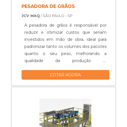
PESADORA DE GRÃOS
JCV MAQ
/ SÃO PAULO - SP
A pesadora de grãos é responsável por
reduzir e otimizar custos que seriam
investidos em mão de obra, ideal para
padronizar tanto os volumes dos pacotes
quanto o seu peso, melhorando a
qualidade da produção e,
consequentemente, aumentando toda a
COTAR AGORA
eficiência do processo. A fim de suprir as
necessidades do mercado, é possível
encontrar disponíveis modelos de
pesadora que atendam necessidades
específicas. Entre eles estão o JC800 e
JC1000, modelos qu....