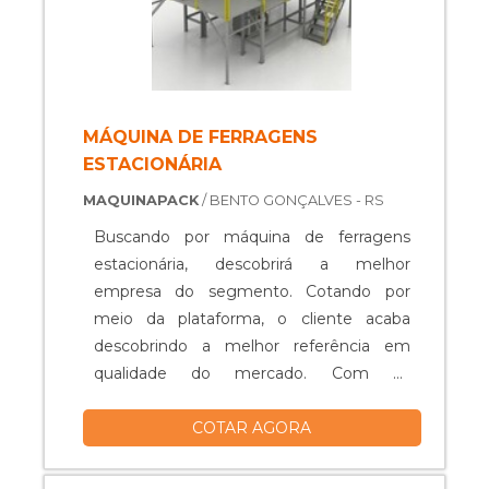
MÁQUINA DE FERRAGENS
ESTACIONÁRIA
MAQUINAPACK
/ BENTO GONÇALVES - RS
Buscando por máquina de ferragens
estacionária, descobrirá a melhor
empresa do segmento. Cotando por
meio da plataforma, o cliente acaba
descobrindo a melhor referência em
qualidade do mercado. Com os
profissionais especializados da MP
COTAR AGORA
MaquinaPack alcançará precisão com
projetos customizados de acordo com a
necessidade de cada cliente .DETALHES