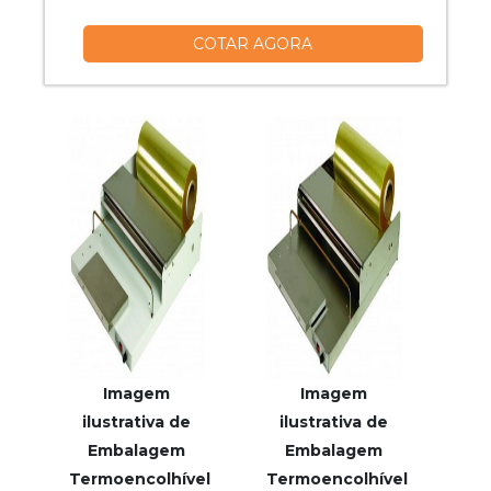
aço inox 304 nas partes que entram em
COTAR AGORA
contato com os produtos, além da tinta
epóxi, eletrostática, que qualifica e
preserva a vida útil do produto.
Características: - Com 3 (três) eixos
acionados por Servo Drives, controlado...
Imagem
Imagem
ilustrativa de
ilustrativa de
Embalagem
Embalagem
Termoencolhível
Termoencolhível