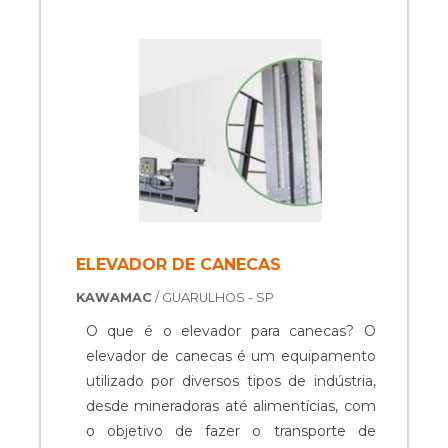
pouco mais da empresa, dos
atendimento variado, é comum que haja
equipamentos e serviços que ela
a procura do fabricante de máquinas por
oferece..
empresas que desenvolvam itens que
precisam ser finalizados d....
ELEVADOR DE CANECAS
KAWAMAC
/ GUARULHOS - SP
O que é o elevador para canecas? O
elevador de canecas é um equipamento
utilizado por diversos tipos de indústria,
desde mineradoras até alimentícias, com
o objetivo de fazer o transporte de