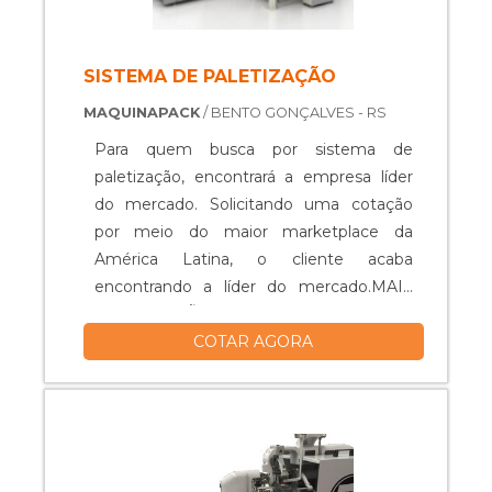
SISTEMA DE PALETIZAÇÃO
MAQUINAPACK
/ BENTO GONÇALVES - RS
Para quem busca por sistema de
paletização, encontrará a empresa líder
do mercado. Solicitando uma cotação
por meio do maior marketplace da
América Latina, o cliente acaba
encontrando a líder do mercado.MAIS
INFORMAÇÕES RELEVANTES SOBRE O
COTAR AGORA
PRODUTOO sistema de paletização é
projetado de forma a atender as
exigências de redução de espaço de
trabalho, alta velocidade, grande
envelope de trabalho, alta capacidade de
carga, confiabilidade, boa repetibilidade e