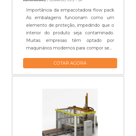
Importância da empacotadora flow pack
As embalagens funcionam como um
elemento de proteção, impedindo que o
interior do produto seja contaminado.
Muitas empresas têm optado por
maquinários modernos para compor seus
sistemas de envase, como é o caso da
COTAR AGORA
empacotadora flow pack preço menor. A
empacotadora flow pack tem uma
grande facilidade de integrar-se com os
dois sistemas de alimentação, sejam eles
automáticos ou manuais. Além disso,
essas empa....