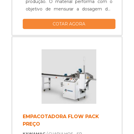
produção. O material performa com o
objetivo de mensurar a dosagem dos
produtos a serem embalados de forma
COTAR AGORA
prática e eficiente, sem erros. A dosadora
faz com que seja possível aferir o peso e
o volume dos materiais embalados, de
forma a ampliar o rendimento da
produção e assim, melhorar os custos
com mão de ....
EMPACOTADORA FLOW PACK
PREÇO
KAWAMAC
/ GUARULHOS - SP