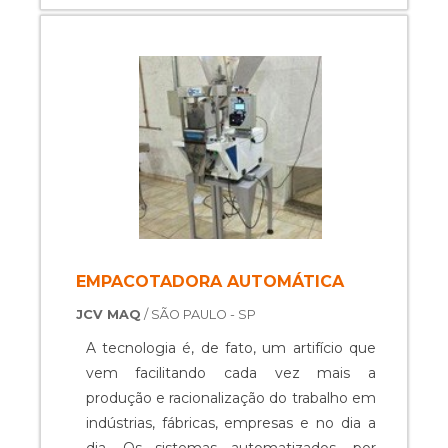
a todos os segmentos industriais.A
frutas, gelo, entre outros. Especificações
MELHOR ENVASADORA
de grande relevância Espaço físico: média
VOLUMÉTRICA SEMI
de 12m²; Produção: Varia de acor....
AUTOMÁTICAEntre em contato agora
mesmo com a Prodismaq e encontre as
melhores condições do mercado para
adquirir a sua máquina de envase. A
empresa está desde 1985 conquistando
cada vez mais clientes satisfeitos com a
alta qualidade e eficiência dos produtos
que ela fabrica e comercializa com alta
EMPACOTADORA AUTOMÁTICA
qualidade!.
JCV MAQ
/ SÃO PAULO - SP
A tecnologia é, de fato, um artifício que
vem facilitando cada vez mais a
produção e racionalização do trabalho em
indústrias, fábricas, empresas e no dia a