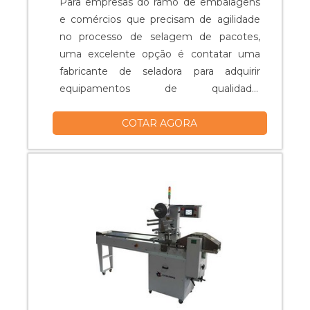
Para empresas do ramo de embalagens
e comércios que precisam de agilidade
no processo de selagem de pacotes,
uma excelente opção é contatar uma
fabricante de seladora para adquirir
equipamentos de qualidade.
Funcionalidade correta do material Os
COTAR AGORA
equipamentos de uma fabricante
permitem a selagem de diversas
embalagens com excelente acabamento
e agilidade no processo e incluem
impressos de validade, lote, fabricação e
até mesmo logotipo. O processo....