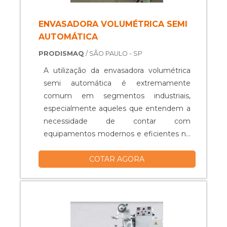
ENVASADORA VOLUMÉTRICA SEMI
AUTOMÁTICA
PRODISMAQ
/ SÃO PAULO - SP
A utilização da envasadora volumétrica
semi automática é extremamente
comum em segmentos industriais,
especialmente aqueles que entendem a
necessidade de contar com
equipamentos modernos e eficientes no
momento de embalar seus produtos.No
COTAR AGORA
geral, o maquinário tem como
funcionalidade principal a capacidade de
aumentar a produtividade, colaborando
também para que os processos
realizados na cadeia produtiva tenham
maior segurança, evitando desperdícios e