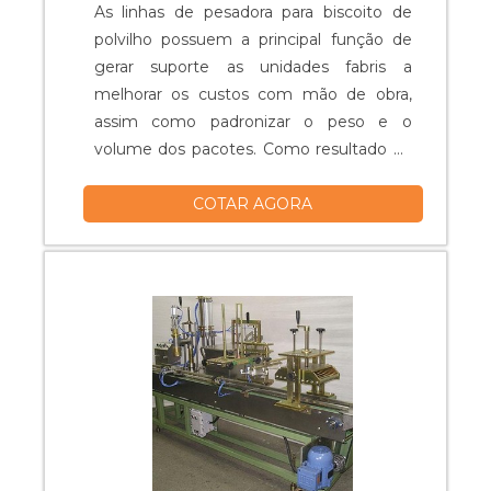
As linhas de pesadora para biscoito de
polvilho possuem a principal função de
gerar suporte as unidades fabris a
melhorar os custos com mão de obra,
assim como padronizar o peso e o
volume dos pacotes. Como resultado da
ação, estabelecida uma melhora em todo
COTAR AGORA
o processo de produção e finalização do
produto. Em alguns produtos, é possível
contar com um painel de memória,
regulagens para 120 tipos diferentes de
programa de peso, e isso sem
mencionar....