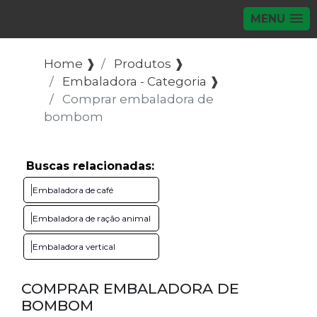
MENU
Home ❱
Produtos ❱
Embaladora - Categoria ❱
Comprar embaladora de
bombom
Buscas relacionadas:
Embaladora de café
Embaladora de ração animal
Embaladora vertical
COMPRAR EMBALADORA DE
BOMBOM