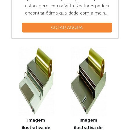
estocagem, com a Vitta Reatores poderá
encontrar ótima qualidade com a melhor
qualidade, focando no alto desempenho
COTAR AGORA
da empresa.UM POUCO MAIS SOBRE O
TANQUE DE ESTOCAGEMHá muitas
maneiras eficientes de demonstrar
competência e excelência em uma área
de atuação. A Vitta Reatores foca seus
esforços em pr...
Imagem
Imagem
ilustrativa de
ilustrativa de