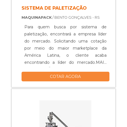
SISTEMA DE PALETIZAÇÃO
MAQUINAPACK
/ BENTO GONÇALVES - RS
Para quem busca por sistema de
paletização, encontrará a empresa líder
do mercado. Solicitando uma cotação
por meio do maior marketplace da
América Latina, o cliente acaba
encontrando a líder do mercado.MAIS
INFORMAÇÕES RELEVANTES SOBRE O
COTAR AGORA
PRODUTOO sistema de paletização é
projetado de forma a atender as
exigências de redução de espaço de
trabalho, alta velocidade, grande
envelope de trabalho, alta capacidade de
carga, confiabilidade, boa repetibilidade e
facilidade de manutenção. Além disso, é
executada utilizando:Painel