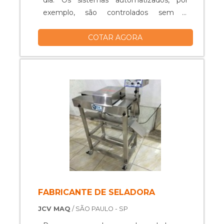
dia. Os sistemas automatizados, por
exemplo, são controlados sem a
necessidade de um operador, o que
COTAR AGORA
facilita os modos de produção dos mais
diversos setores. É o caso da
empacotadora automática, um
equipamento que tem melhorado
significativamente a eficiência nas linhas
de fábricas, pois perm....
FABRICANTE DE SELADORA
JCV MAQ
/ SÃO PAULO - SP