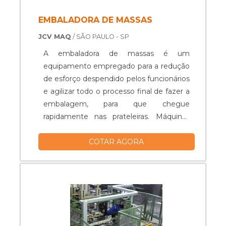
EMBALADORA DE MASSAS
JCV MAQ
/ SÃO PAULO - SP
A embaladora de massas é um
equipamento empregado para a redução
de esforço despendido pelos funcionários
e agilizar todo o processo final de fazer a
embalagem, para que chegue
rapidamente nas prateleiras. Máquinas
embaladoras de massas Otimização da
COTAR AGORA
produtividade; Ótima qualidade dos
lacres; Velocidade no trabalho; Excelente
durabilidade; Reduz os custos; Entre
outros.....