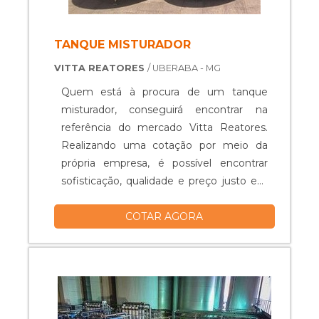
TANQUE MISTURADOR
VITTA REATORES
/ UBERABA - MG
Quem está à procura de um tanque
misturador, conseguirá encontrar na
referência do mercado Vitta Reatores.
Realizando uma cotação por meio da
própria empresa, é possível encontrar
sofisticação, qualidade e preço justo em
um só lugar.Quando o quesito é tanque
COTAR AGORA
misturador, com os colaboradores da
Vitta Reatores obterá excelente custo-
benefício com equipamentos específicos
para auxiliar na produção industrial dos
mais diversos tipos de prod...