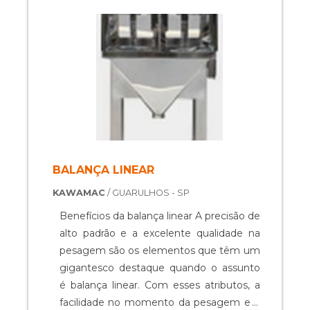
prático, os operadores interagem e
aprendem rapidamente a operação. Isso
porque a melhoria no processo é
evidente, trazendo muito mais conforto
às atividades que antes exigiam muito
esforço.O EQUIPAMENTO OFERECE
DIVERSAS VANTAGENSEssas máquinas
trabalham com a função de realizar o
empilhamento das embalagens sobre
paletes com agilidade e ergonomia,
BALANÇA LINEAR
retirando os esforços do operador e
KAWAMAC
/ GUARULHOS - SP
garantindo a eficiência do processo.Além
disso, a paletizadora automática é a
Benefícios da balança linear A precisão de
escolha certa para segmentos diversos
alto padrão e a excelente qualidade na
da indústria, que buscam organizar as
pesagem são os elementos que têm um
embalagens em paletes por um baixo
gigantesco destaque quando o assunto
custo e reduzir os esforços excessivos
é balança linear. Com esses atributos, a
dos operadores que realizam esse tipo de
facilidade no momento da pesagem e a