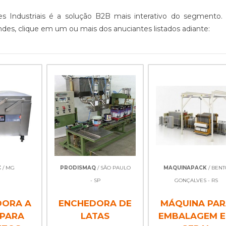
s Industriais é a solução B2B mais interativo do segmento.
des, clique em um ou mais dos anuciantes listados adiante:
C
/ MG
PRODISMAQ
/ SÃO PAULO
MAQUINAPACK
/ BENT
- SP
GONÇALVES - RS
DORA A
ENCHEDORA DE
MÁQUINA PA
 PARA
LATAS
EMBALAGEM 