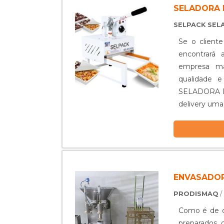
produtivid
SELADORA 
PERISTÁLTIC
SELPACK SEL
que a Prodi
com fabricaç
Se o cliente
satisfação p
encontrará
um orçament
empresa ma
qualidade
SELADORA D
delivery uma
em seu esc
tamanhos e 
garantindo o
em seladora
empresas qu
ENVASADOR
e precisão,
empresas que
PRODISMAQ
/
o produto d
Como é de co
segmento. Es
preparados