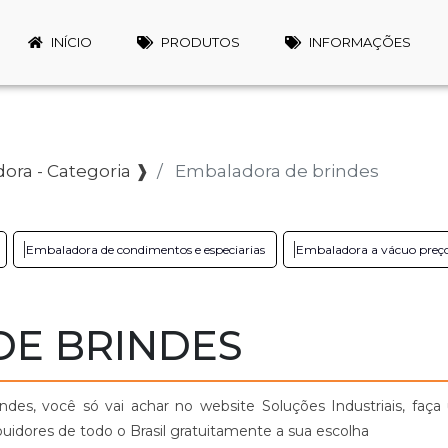
INÍCIO
PRODUTOS
INFORMAÇÕES
ora - Categoria ❱
Embaladora de brindes
Embaladora de condimentos e especiarias
Embaladora a vácuo preç
E BRINDES
es, você só vai achar no website Soluções Industriais, faç
idores de todo o Brasil gratuitamente a sua escolha