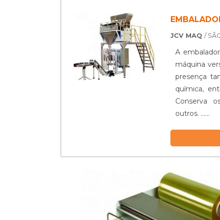
EMBALADOR
JCV MAQ
/ SÃ
A embalador
máquina vers
presença tan
química, entre out
Conserva os
outros. ......