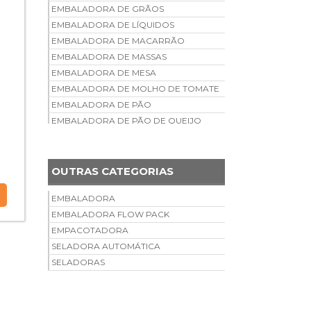
EMBALADORA DE GRÃOS
EMBALADORA DE LÍQUIDOS
EMBALADORA DE MACARRÃO
EMBALADORA DE MASSAS
EMBALADORA DE MESA
EMBALADORA DE MOLHO DE TOMATE
EMBALADORA DE PÃO
EMBALADORA DE PÃO DE QUEIJO
EMBALADORA DE PEÇAS
AUTOMOTIVAS
EMBALADORA DE PICOLÉ
OUTRAS CATEGORIAS
EMBALADORA DE PICOLÉ MANUAL
EMBALADORA DE PIPOCA
EMBALADORA
EMBALADORA DE PÓ
EMBALADORA FLOW PACK
EMBALADORA DE QUEIJO RALADO
EMPACOTADORA
EMBALADORA DE RAÇÃO ANIMAL
SELADORA AUTOMÁTICA
EMBALADORA DE TALHERES
SELADORAS
DESCARTÁVEIS
EMBALADORA DE TEMPEROS
EMBALADORA DE VELAS