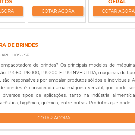
NTOS
GERAL
AGORA
COTAR AGORA
COTAR AGORA
A DE BRINDES
GUARULHOS - SP
ora de brindes? Os principais modelos de máquina
são: PK-60, PK-100, PK-200 E PK-INVERTIDA, máquinas do tipo
ão responsáveis por embalar produtos sólidos e individuais. A
de brindes é considerada uma máquina versátil, que pode ser
 diversos tipos de aplicações, tanto na indústria alimentícia
ica, higiênica, química, entre outras. Produtos que podem
COTAR AGORA