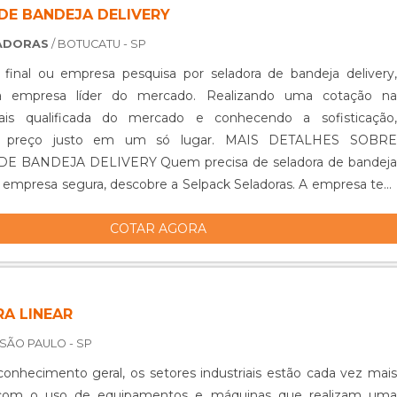
ade de sua indústria.A MELHOR SOLUÇÃO EM ENVASADORA
DE BANDEJA DELIVERY
AConte com a alta qualidade dos equipamentos para envase
ADORAS
/ BOTUCATU - SP
smaq oferece para seus clientes, desde 1985. A empresa atua
ão nacional, sempre com o objetivo de proporcionar a máxima
 final ou empresa pesquisa por seladora de bandeja delivery,
ara quem faz uso de seus produtos. Entre em contato e solicite
 a empresa líder do mercado. Realizando uma cotação na
o..
is qualificada do mercado e conhecendo a sofisticação,
 e preço justo em um só lugar. MAIS DETALHES SOBRE
E BANDEJA DELIVERY Quem precisa de seladora de bandeja
 empresa segura, descobre a Selpack Seladoras. A empresa tem
opo seladora para formas de pudim modelo plastilania 3
COTAR AGORA
seladora para cápsulas de café com gabarito de 8 cavidades,
 que há de melhor na atualidade. Não obstante, quando falamos
 de bandeja delivery, deve-se ter a exatidão em orçar com
e prezam por produtos e serviços que tenham ótima qualidade
A LINEAR
 detalhes primordiais que são deixados de lado por muitas
 não focam na fidelização do cliente. É importante lembrar que
 SÃO PAULO - SP
eve sempre ser adquirido com empresas especializadas no
nhecimento geral, os setores industriais estão cada vez mais
se tipo de cuidado ajuda a garantir a qualidade e durabilidade
 com o uso de equipamentos e máquinas que realizam uma