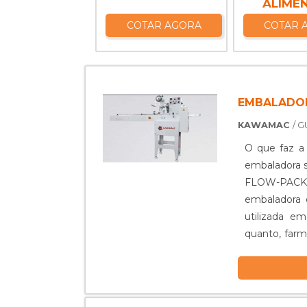
ALIME
COTAR AGORA
COTAR 
EMBALADOR
KAWAMAC
/ 
O que faz a empacotad
embaladora 
FLOW-PACK, s
embaladora 
utilizada em
quanto, farmacêut
ser...