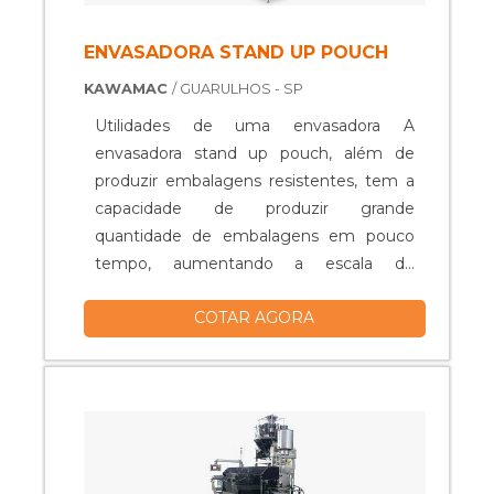
ENVASADORA STAND UP POUCH
KAWAMAC
/ GUARULHOS - SP
Utilidades de uma envasadora A
envasadora stand up pouch, além de
produzir embalagens resistentes, tem a
capacidade de produzir grande
quantidade de embalagens em pouco
tempo, aumentando a escala de
produção e, consequentemente, os
COTAR AGORA
lucros, a partir da comercialização dos
produtos. A envasadora stand up é um
investimento que apresenta ótima
relação de custo e benefício, pois é
projetada com expertise para alcançar o
melhor índice de apro...