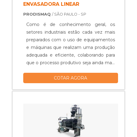
ENVASADORA LINEAR
PRODISMAQ
/ SÃO PAULO - SP
Como é de conhecimento geral, os
setores industriais estão cada vez mais
preparados com o uso de equipamentos
e máquinas que realizam uma produção
adequada e eficiente, colaborando para
que o processo produtivo seja ainda mais
qualificado.Assim, itens como a máquina
COTAR AGORA
envasadora linear são fabricados com
foco na alta produtividade, na economia
de custos com mão de obra, na
higienização durante os processos
realizados na cadeia produtiva e...