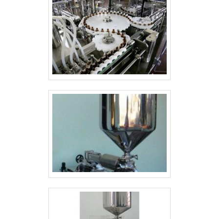
de última geração. Esses fatores,
somados a uma equipe com
colaboradores proativos e trabalhadores
eficientes, garantem o sucesso de cada
cliente de ponta a ponta. Aproveite a
visita para acessar o site e saber mais
sobre a empresa, os serviços e os
produtos. .