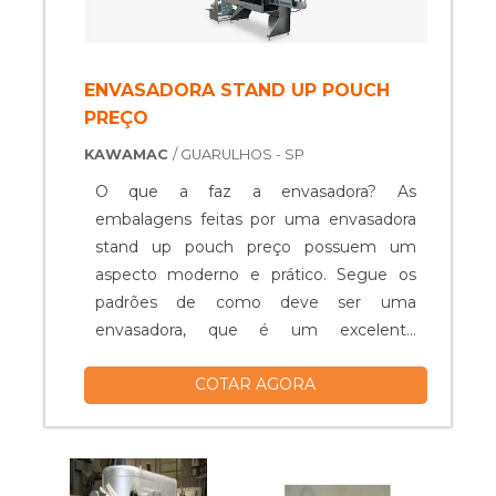
ENVASADORA STAND UP POUCH
PREÇO
KAWAMAC
/ GUARULHOS - SP
O que a faz a envasadora? As
embalagens feitas por uma envasadora
stand up pouch preço possuem um
aspecto moderno e prático. Segue os
padrões de como deve ser uma
envasadora, que é um excelente
equipamento e, sem dúvidas, facilitará
COTAR AGORA
muito a vida de qualquer empresa. Uma
máquina envasadora produz embalagens
para exposição vertical e aumenta a vida
útil do alimento de maneira saudável, a
embalagem tem um processo final de