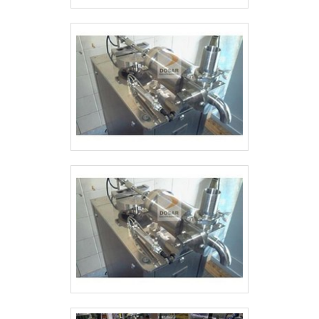
Colaboradores proativos; Profissionais
com vasta experiência nas áreas de
atuação; Equipe com profissionais de alta
qualidade; Escritório de alta qualidade
onde são realizadas as atividades;
Tecnologia de ponta; Equipamentos de
última geração. REFERÊNCIA DE
QUALIDADE NO SEGMENTO Apenas na
Dosar Equipamentos é possível
encontrar a solução para quem busca
bombas industriais. São diversas opções
disponibilizadas, como retrofit eletrônico,
equipamentos para indústrias químicas e
moinhos. Tudo isso por ser
comprometida com os serviços e
inovadora, padrões alcançados por conter
escritório de alta qualidade onde são
realizadas as atividades e equipamentos