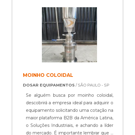
além de evitar prejuízos com
substituições frequentes de peças
defeituosas. Assim, é possível poupar
gastos desnecessários. MAIS DETALHES
INTERESSANTES SOBRE MÁQUINA
ENVASADORA Se alguém procurar por
máquina tipo envasadora em uma
empresa inovadora, se depara com a Top
Envase. Com grande know-how focado
em misturadores e bombas de
MOINHO COLOIDAL
transferência, oferecendo o que há de
DOSAR EQUIPAMENTOS
/ SÃO PAULO - SP
melhor no mercado para cada cliente.
Discorrendo ainda sobre máquina
Se alguém busca por moinho coloidal,
envasadora, sempre deve-se buscar uma
descobrirá a empresa ideal para adquirir o
empresa que tenha produtos e serviços
equipamento solicitando uma cotação na
com ótima qualidade e precisão,
maior plataforma B2B da América Latina,
pequenos detalhes, mas de grande valia
o Soluções Industriais, e achando a líder
para saber a procedência e seriedade da
do mercado. É importante lembrar que o