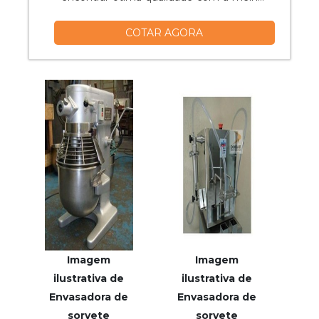
qualidade, focando no alto desempenho
COTAR AGORA
da empresa.UM POUCO MAIS SOBRE O
TANQUE DE ESTOCAGEMHá muitas
maneiras eficientes de demonstrar
competência e excelência em uma área
de atuação. A Vitta Reatores foca seus
esforços em pr...
Imagem
Imagem
ilustrativa de
ilustrativa de
Envasadora de
Envasadora de
sorvete
sorvete