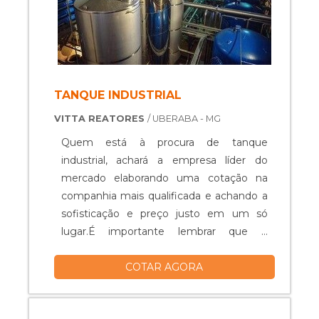
TANQUE INDUSTRIAL
VITTA REATORES
/ UBERABA - MG
Quem está à procura de tanque
industrial, achará a empresa líder do
mercado elaborando uma cotação na
companhia mais qualificada e achando a
sofisticação e preço justo em um só
lugar.É importante lembrar que o
produto deve ser adquirido com
COTAR AGORA
empresas especializadas. Esse tipo de
cuidado ajuda a garantir a qualidade e
durabilidade dos materiais, além de evitar