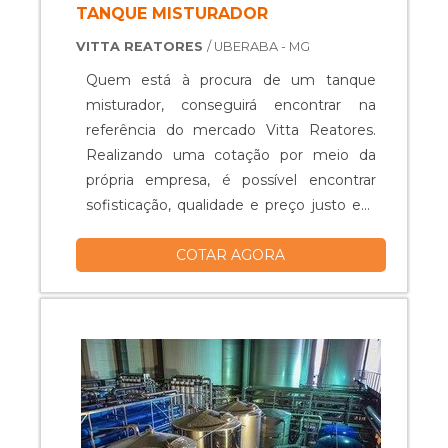
TANQUE MISTURADOR
VITTA REATORES
/ UBERABA - MG
Quem está à procura de um tanque
misturador, conseguirá encontrar na
referência do mercado Vitta Reatores.
Realizando uma cotação por meio da
própria empresa, é possível encontrar
sofisticação, qualidade e preço justo em
um só lugar.Quando o quesito é tanque
COTAR AGORA
misturador, com os colaboradores da
Vitta Reatores obterá excelente custo-
benefício com equipamentos específicos
para auxiliar na produção industrial dos
mais diversos tipos de prod...