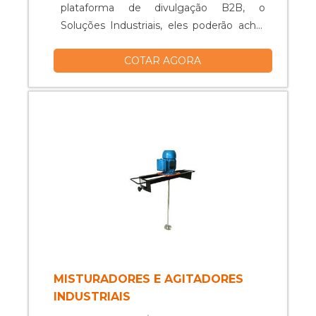
plataforma de divulgação B2B, o
Soluções Industriais, eles poderão achar
detalhes sobre a companhia e o amplo
COTAR AGORA
catálogo de opções. É importante
lembrar que o produto deve sempre ser
adquirido com empresas especializadas
no segmento. Esse tipo de cuidado ajuda
a garantir a qualidade e durabilidade dos
materiais, além de evitar prejuízos com
substituições frequentes de peças
defeituosas. Assim, é possível poupar
gastos desnecessários. DETALHES
SOBRE AS BOMBAS INDUSTRIAIS Se
alguém busca por bombas industriais em
uma empresa segura, descobre a Dosar
Equipamentos. Disponibilizando para os
MISTURADORES E AGITADORES
clientes retrofit eletrônico e calibração de
INDUSTRIAIS
diversos equipamentos do setor