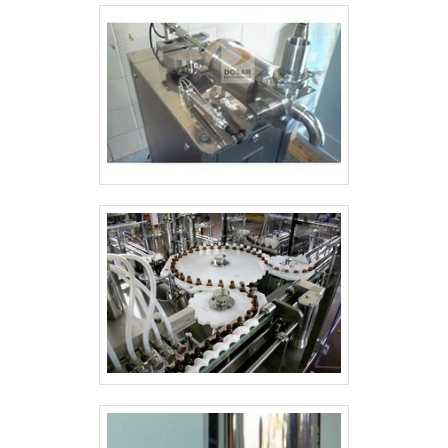
rotativas.Tudo isso por ser comprometida
com os serviços e segura, padrões
alcançados por conter escritório de alta
qualidade onde são realizadas as
atividades e tecnologia de ponta. Todos
esses fatores, agregados a uma equipe
com colaboradores proativos e
funcionários eficientes, garantem o
sucesso de cada cliente de ponta a
ponta.