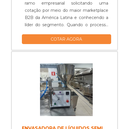
ramo empresarial solicitando uma
cotação por meio do maior marketplace
B2B da América Latina e conhecendo a
líder do segmento. Quando o processo
de compra envolve tanques inox, com a
COTAR AGORA
equipe da Dosar Equipamentos os
clientes poderão encontrar precisão com
pagamento acessível, fatores
indispensáveis para promover uma
excelente relação custo-benefício.
INFORMAÇÕES INTERESSANTES
SOBRE OS TANQUES INOX Há muitas
maneiras eficientes de demonstrar
competência e excelência em sua área
de atuação. A Dosar Equipamentos
canaliza seus recursos em oferecer um
estrutura com: Escritório de alta
qualidade onde são realizadas as
ENVASADORA DE LÍQUIDOS SEMI