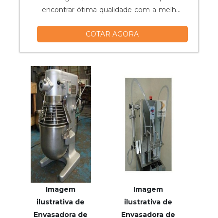
encontrar ótima qualidade com a melhor
qualidade, focando no alto desempenho
COTAR AGORA
da empresa.UM POUCO MAIS SOBRE O
TANQUE DE ESTOCAGEMHá muitas
maneiras eficientes de demonstrar
competência e excelência em uma área
de atuação. A Vitta Reatores foca seus
esforços em pr...
Imagem
Imagem
ilustrativa de
ilustrativa de
Envasadora de
Envasadora de