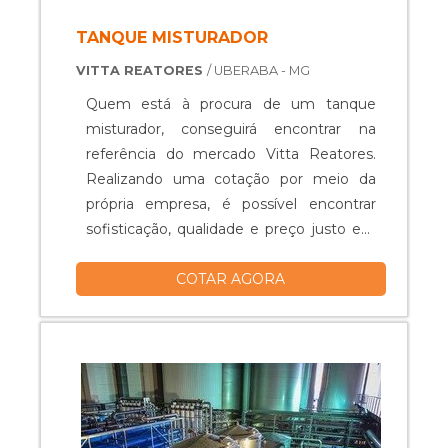
TANQUE MISTURADOR
VITTA REATORES
/ UBERABA - MG
Quem está à procura de um tanque
misturador, conseguirá encontrar na
referência do mercado Vitta Reatores.
Realizando uma cotação por meio da
própria empresa, é possível encontrar
sofisticação, qualidade e preço justo em
um só lugar.Quando o quesito é tanque
COTAR AGORA
misturador, com os colaboradores da
Vitta Reatores obterá excelente custo-
benefício com equipamentos específicos
para auxiliar na produção industrial dos
mais diversos tipos de prod...