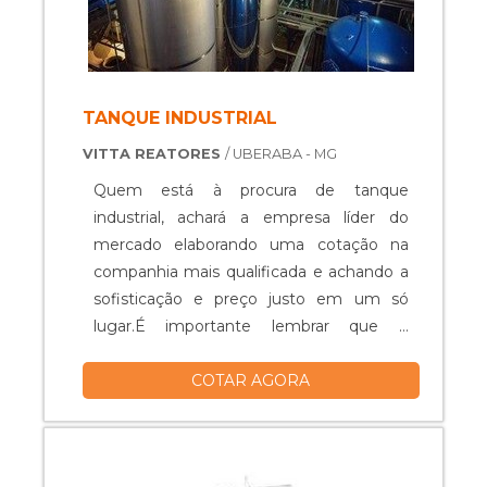
TANQUE INDUSTRIAL
VITTA REATORES
/ UBERABA - MG
Quem está à procura de tanque
industrial, achará a empresa líder do
mercado elaborando uma cotação na
companhia mais qualificada e achando a
sofisticação e preço justo em um só
lugar.É importante lembrar que o
produto deve ser adquirido com
COTAR AGORA
empresas especializadas. Esse tipo de
cuidado ajuda a garantir a qualidade e
durabilidade dos materiais, além de evitar
prejuízos com substituições frequentes