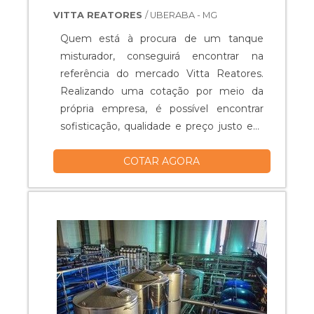
VITTA REATORES
/ UBERABA - MG
Quem está à procura de um tanque
misturador, conseguirá encontrar na
referência do mercado Vitta Reatores.
Realizando uma cotação por meio da
própria empresa, é possível encontrar
sofisticação, qualidade e preço justo em
um só lugar.Quando o quesito é tanque
COTAR AGORA
misturador, com os colaboradores da
Vitta Reatores obterá excelente custo-
benefício com equipamentos específicos
para auxiliar na produção industrial dos
mais diversos tipos de prod...