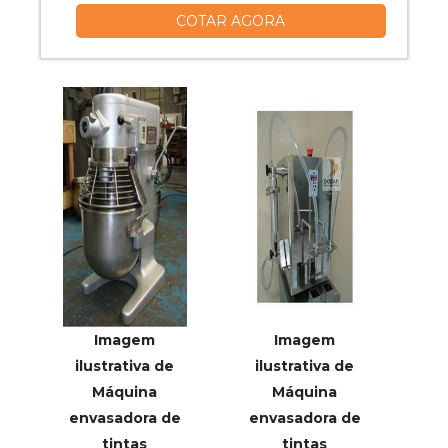
COTAR AGORA
da empresa.UM POUCO MAIS SOBRE O
TANQUE DE ESTOCAGEMHá muitas
maneiras eficientes de demonstrar
competência e excelência em uma área
de atuação. A Vitta Reatores foca seus
esforços em pr...
Imagem
Imagem
ilustrativa de
ilustrativa de
Máquina
Máquina
envasadora de
envasadora de
tintas
tintas