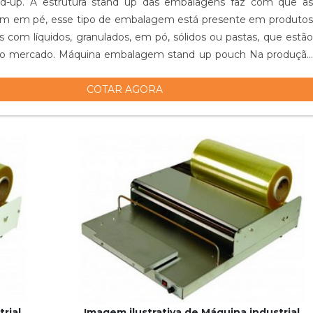
d-up. A estrutura stand up das embalagens faz com que as
uem em pé, esse tipo de embalagem está presente em produtos
 com líquidos, granulados, em pó, sólidos ou pastas, que estão
 no mercado. Máquina embalagem stand up pouch Na produção
mento, ex...
COTAR AGORA
rial
Imagem ilustrativa de Máquina industrial