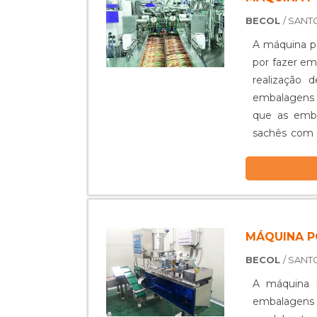
BECOL
/ SANT
A máquina p
por fazer em
realização 
embalagens d
que as emba
sachês com l
mercado. Máq
MÁQUINA P
BECOL
/ SANT
A máquina 
embalagens d