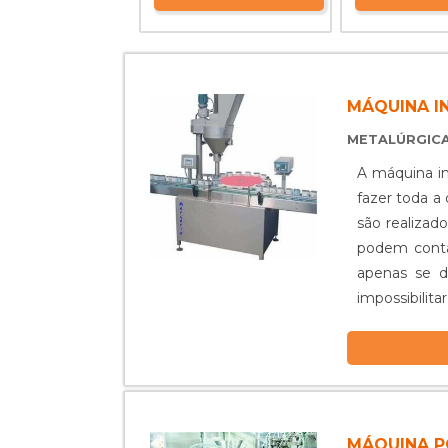
MÁQUINA I
METALÚRGIC
A máquina in
fazer toda a
são realizad
podem contam
apenas se desidrata
impossibilita
MÁQUINA P