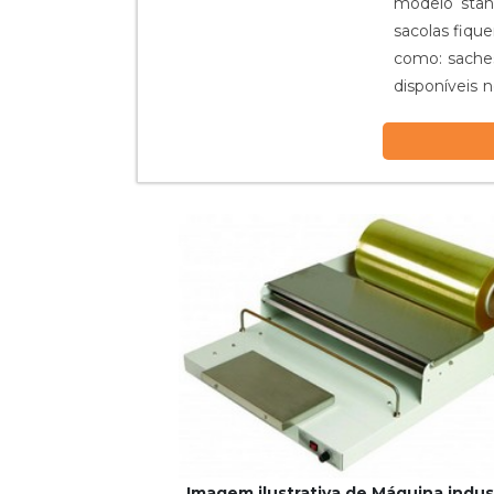
modelo stan
sacolas fiq
como: saches
disponíveis
deste equipa
Imagem ilustrativa de Máquina indust