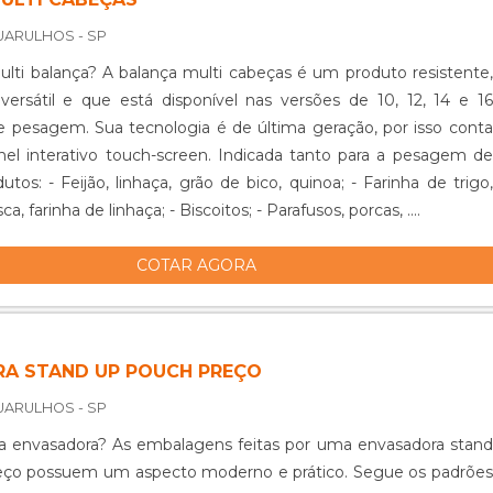
de automação e movimentação e projetos especiais,
 o que há de melhor no mercado para cada cliente.Ainda com
UARULHOS - SP
nalítica sobre túnel de calor, mais do que visar apenas
ulti cabeças é um produto resistente,
e, deve oferecer produtos e serviços que tenham ótima qualidade
versátil e que está disponível nas versões de 10, 12, 14 e 16
vidade, características simples mas que mostram o
 pesagem. Sua tecnologia é de última geração, por isso conta
ento da empresa com seus clientes.Discorrendo ainda sobre
l interativo touch-screen. Indicada tanto para a pesagem de
lor, sempre deve-se buscar uma empresa que tenha produtos e
uinoa; - Farinha de trigo,
om ótima qualidade e proteção, detalhes que passam
ca, farinha de linhaça; - Biscoitos; - Parafusos, porcas, ....
s e podem gerar prejuízo futuros para os clientes.Tudo isso por
etida com os serviços e altamente qualificada, conquistas
COTAR AGORA
or que investiu em uma estrutura que hoje conta com escritório
lidade onde são realizadas as atividades e equipamentos de
ão, a empresa possui uma equipe multidisciplinar de consultores
 e profissionais certificados.TÚNEL DE CALOR DE ALTA
A STAND UP POUCH PREÇO
E CONFIANÇASomente na MP MaquinaPack tem o que há de
UARULHOS - SP
mo de túnel de calor. A empresa oferece opções como soluções
ens e projetos especiais, garantindo a melhor experiência para
a envasadora? As embalagens feitas por uma envasadora stand
om qualidade..
eço possuem um aspecto moderno e prático. Segue os padrões