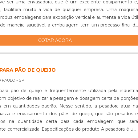
e ser uma envasadora, que é um excelente equipamento e,
, facilitará muito a vida de qualquer empresa. Uma máquina
roduz embalagens para exposição vertical e aumenta a vida útil
 de maneira saudável, a embalagem tem um processo final de
, o que faz ....
COTAR AGORA
PARA PÃO DE QUEIJO
 PAULO - SP
ara pão de queijo é frequentemente utilizada pela indústria
com objetivo de realizar a pesagem e dosagem certa de porções
s em quantidades padrão. Nesse sentido, a pesadora atua na
massa e envasamento dos pães de queijo, que são pesados e
izados na quantidade certa para cada embalagem que será
te comercializada. Especificações do produto A pesadora é um
versátil e d....