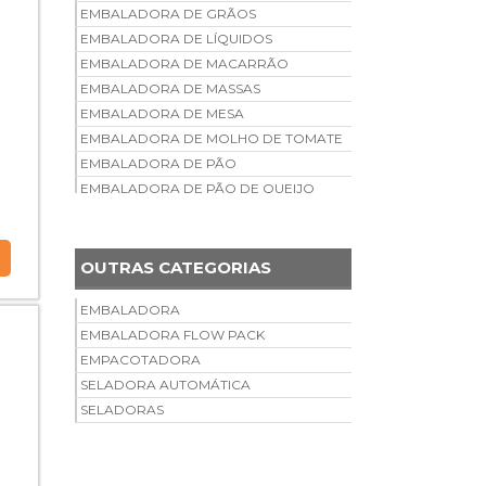
EMBALADORA DE GRÃOS
EMBALADORA DE LÍQUIDOS
EMBALADORA DE MACARRÃO
EMBALADORA DE MASSAS
EMBALADORA DE MESA
EMBALADORA DE MOLHO DE TOMATE
EMBALADORA DE PÃO
EMBALADORA DE PÃO DE QUEIJO
EMBALADORA DE PEÇAS
AUTOMOTIVAS
EMBALADORA DE PICOLÉ
OUTRAS CATEGORIAS
EMBALADORA DE PICOLÉ MANUAL
EMBALADORA DE PIPOCA
EMBALADORA
EMBALADORA DE PÓ
EMBALADORA FLOW PACK
EMBALADORA DE QUEIJO RALADO
EMPACOTADORA
EMBALADORA DE RAÇÃO ANIMAL
SELADORA AUTOMÁTICA
EMBALADORA DE TALHERES
SELADORAS
DESCARTÁVEIS
EMBALADORA DE TEMPEROS
EMBALADORA DE VELAS