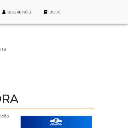
SOBRE NÓS
BLOG
ora
ORA
tação