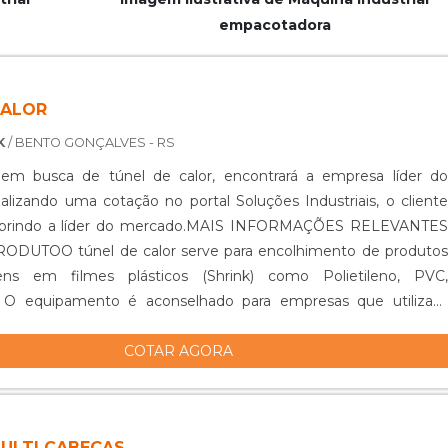
empacotadora
CALOR
K
/ BENTO GONÇALVES - RS
m busca de túnel de calor, encontrará a empresa líder do
lizando uma cotação no portal Soluções Industriais, o cliente
obrindo a líder do mercado.MAIS INFORMAÇÕES RELEVANTES
DUTOO túnel de calor serve para encolhimento de produtos
ns em filmes plásticos (Shrink) como Polietileno, PVC,
co. O equipamento é aconselhado para empresas que utilizam
 embalagem plástica de seus produtos e necessitam de ganho
COTAR AGORA
dade, eficiência no seu processo produtivo. Além disso, pode ser
m aço carbono;Em aço inoxidável;Para selagem e encolhimento
 tipos de produtos/arranjos.Quem quer encontrar um túnel de
o, acha o site da MP MaquinaPack. A empresa trabalha com
ULTI CABEÇAS