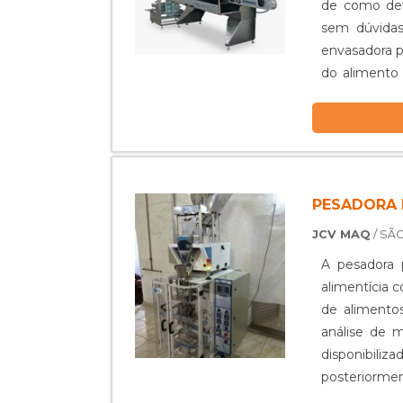
de como dev
sem dúvidas
envasadora p
do alimento
fácil manuseio
PESADORA 
JCV MAQ
/ SÃO
A pesadora p
alimentícia 
de alimento
análise de 
disponibil
posteriormen
produto super 