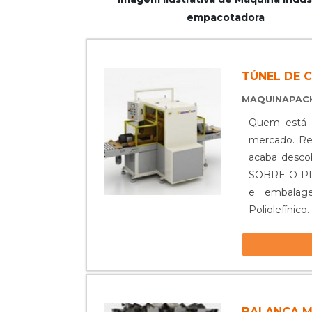
empacotadora
TÚNEL DE 
MAQUINAPAC
Quem está e
mercado. Rea
acaba desc
SOBRE O PRO
e embalage
Poliolefíni
processo de
de produtivi
produzido:E
de variados
calor segur
BALANÇA M