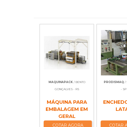
MAQUINAPACK
/ BENTO
PRODISMAQ
/
GONÇALVES - RS
- SP
MÁQUINA PARA
ENCHED
EMBALAGEM EM
LAT
GERAL
COTAR AGORA
COTAR 