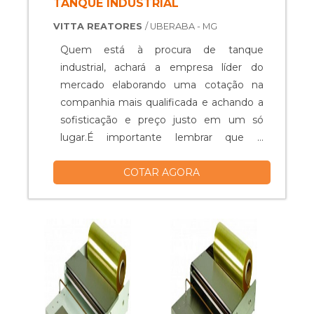
TANQUE INDUSTRIAL
VITTA REATORES
/ UBERABA - MG
Quem está à procura de tanque
industrial, achará a empresa líder do
mercado elaborando uma cotação na
companhia mais qualificada e achando a
sofisticação e preço justo em um só
lugar.É importante lembrar que o
produto deve ser adquirido com
COTAR AGORA
empresas especializadas. Esse tipo de
cuidado ajuda a garantir a qualidade e
durabilidade dos materiais, além de evitar
prejuízos com substituições frequentes
de peças defeituosas. Assim, é possível ...