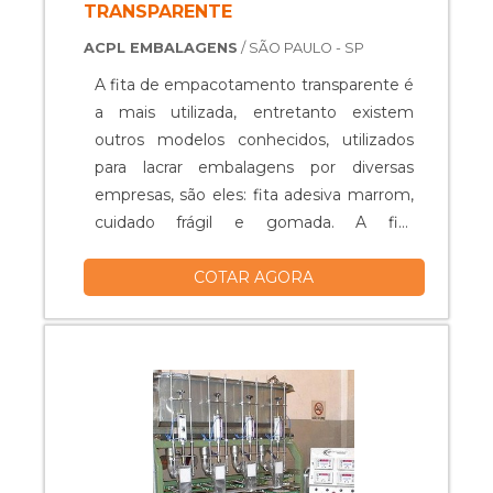
TRANSPARENTE
ACPL EMBALAGENS
/ SÃO PAULO - SP
A fita de empacotamento transparente é
a mais utilizada, entretanto existem
outros modelos conhecidos, utilizados
para lacrar embalagens por diversas
empresas, são eles: fita adesiva marrom,
cuidado frágil e gomada. A fita
transparente está disponível em diversas
COTAR AGORA
medidas, que são: 12mm x 50m; 18mm x
50m; 24mm x 50m; 48mm x 45m;
44mm x 100m; 72mm x 100m. Seu
adesivo é acrílico e por trabalhar tanto
com as fitas finas como com as grossas,
a e....