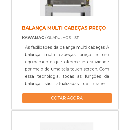
BALANÇA MULTI CABEÇAS PREÇO
KAWAMAC
/ GUARULHOS - SP
As facilidades da balança multi cabeças A
balança multi cabeças preço é um
equipamento que oferece interatividade
por meio de uma tela touch screen. Com
essa tecnologia, todas as funções da
balança são atualizadas de maneira
simples a partir de uma interface
COTAR AGORA
amigável, na própria tela, é possível
acessar informações e realizar as
atualizações das funções. A balança
funciona automaticamente, sendo
necessária apenas realizar uma