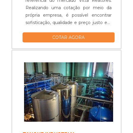
referência do mercado Vitta Reatores.
Realizando uma cotação por meio da
própria empresa, é possível encontrar
sofisticação, qualidade e preço justo em
um só lugar.Quando o quesito é tanque
COTAR AGORA
misturador, com os colaboradores da
Vitta Reatores obterá excelente custo-
benefício com equipamentos específicos
para auxiliar na produção industrial dos
mais diversos tipos de prod...