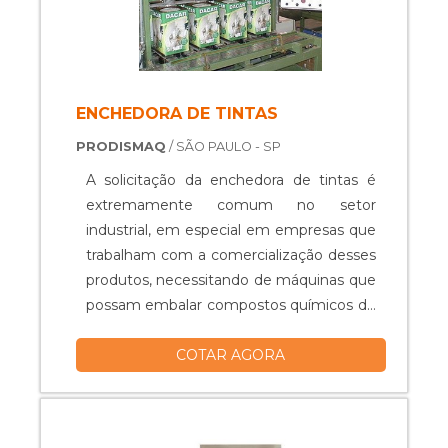
ENCHEDORA DE TINTAS
PRODISMAQ
/ SÃO PAULO - SP
A solicitação da enchedora de tintas é
extremamente comum no setor
industrial, em especial em empresas que
trabalham com a comercialização desses
produtos, necessitando de máquinas que
possam embalar compostos químicos de
forma eficiente e prática.Desse modo,
COTAR AGORA
possuindo função indispensável, a
máquina envasadora é capaz de otimizar
a linha de produção, ao mesmo tempo
que proporciona segurança, evitando