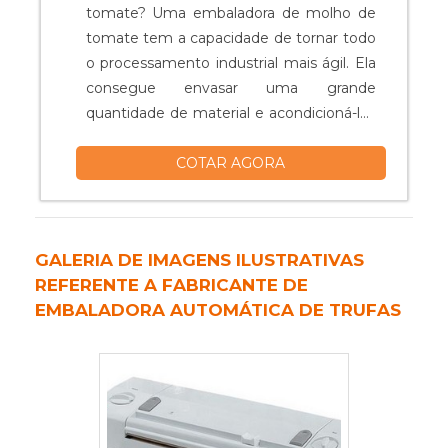
alta qualidade dos equipamentos de
tomate? Uma embaladora de molho de
envase que a Prodismaq oferece para
tomate tem a capacidade de tornar todo
seus clientes. Com equipe experiente e
o processamento industrial mais ágil. Ela
produção nacional de larga escala, a
consegue envasar uma grande
empresa trabalha para satisfazer quem
quantidade de material e acondicioná-los
busca suas soluções inteligentes. Entre
na quantidade correta dentro de cada
em contato agora mesmo com um
COTAR AGORA
embalagem. Entretanto, para que sua
representante para saber mais
embaladora tenha o funcionamento
informações a respeito de seus serviços
correto dentro da linha de produção, é
e produtos!.
preciso adquirir um material que se
GALERIA DE IMAGENS ILUSTRATIVAS
adeque às necessidades específicas de
REFERENTE A FABRICANTE DE
aplicaçã....
EMBALADORA AUTOMÁTICA DE TRUFAS