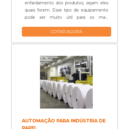
enfardamento dos produtos, sejam eles
quais forem. Esse tipo de equipamento
pode ser muito útil para os mais
diferentes setores industriais e
COTAR AGORA
segmentos comerciais, como por
exemplo:Produtos Gráficos (impressão
gráfica, revistas, jornais, agendas,
etc);Produtos Alimentícios (laticínios,
carnes, vegetais, etc);Indústria ou
Comércio de Auto Peças;Indústria ou
Comércio de Cosméticos;Indústria ou
Comércio de Produtos
Farmacêuticos;Indústria
Metalúrgica;Indústria ou Comércio de
Brinquedos;Utilidades Domésticas em
Geral;Indústria ou Comércio
Têxtil;Produtos Gráficos (impressão
AUTOMAÇÃO PARA INDÚSTRIA DE
gráfica, revistas, jornais, agendas,
PAPEL