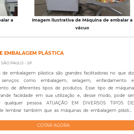
alar a
Imagem ilustrativa de Máquina de embalar a
vácuo
E EMBALAGEM PLÁSTICA
/ SÃO PAULO - SP
 de embalagem plástica são grandes facilitadoras no que diz
a serviços como embalagem, selagem, enfardamento e
to de diferentes tipos de produtos. Esse tipo de máquina
rande facilidade em sua utilização e, desse modo, pode ser
 por qualquer pessoa. ATUAÇÃO EM DIVERSOS TIPOS DE
le lembrar também que as máquinas de embalagem plástica
iferentes tipos de plásticos, por exemplo, o BOPP e o PVC.
COTAR AGORA
apresentam também uma ótima relação entre custo e benefício.
 conseguem evitar que os clientes gastem muito dinheiro para