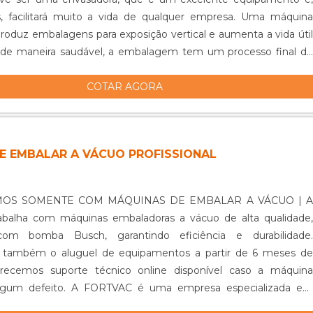
ara conhecer um pouco mais da empresa e dos equipamentos
, facilitará muito a vida de qualquer empresa. Uma máquina
alidade que a empresa coloca à disposição de seus clientes. .
roduz embalagens para exposição vertical e aumenta a vida útil
 de maneira saudável, a embalagem tem um processo final de
, o que faz ....
COTAR AGORA
E EMBALAR A VÁCUO PROFISSIONAL
G
OS SOMENTE COM MÁQUINAS DE EMBALAR A VÁCUO | A
balha com máquinas embaladoras a vácuo de alta qualidade,
com bomba Busch, garantindo eficiência e durabilidade.
também o aluguel de equipamentos a partir de 6 meses de
erecemos suporte técnico online disponível caso a máquina
algum defeito. A FORTVAC é uma empresa especializada em
 a vácuo. Possui uma linha completa de equipamentos para