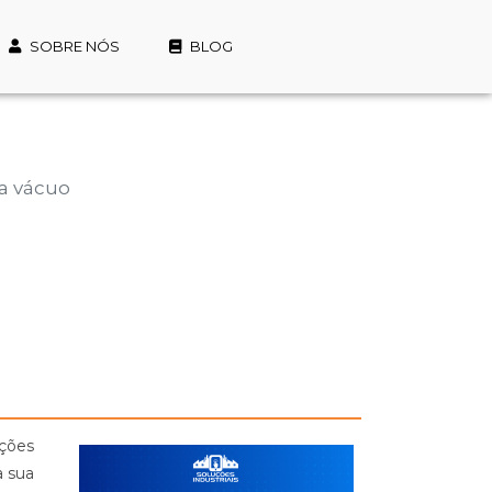
SOBRE NÓS
BLOG
a vácuo
ções
a sua