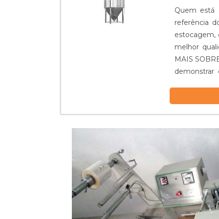
Quem está à
referência 
estocagem, 
melhor qua
MAIS SOBRE
demonstrar 
Reatores foca