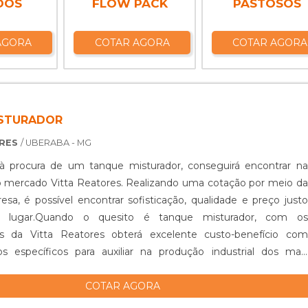
DOS
FLOW PACK
PASTOSOS
AGORA
COTAR AGORA
COTAR AGORA
ISTURADOR
ORES
/ UBERABA - MG
 procura de um tanque misturador, conseguirá encontrar na
o mercado Vitta Reatores. Realizando uma cotação por meio da
esa, é possível encontrar sofisticação, qualidade e preço justo
lugar.Quando o quesito é tanque misturador, com os
es da Vitta Reatores obterá excelente custo-benefício com
s específicos para auxiliar na produção industrial dos mais
 de prod...
COTAR AGORA