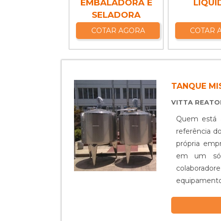
EMBALADORA E
LÍQUI
SELADORA
COTAR AGORA
COTAR 
TANQUE M
VITTA REAT
Quem está à
referência d
própria empr
em um só 
colaborador
equipamento
diversos tipos