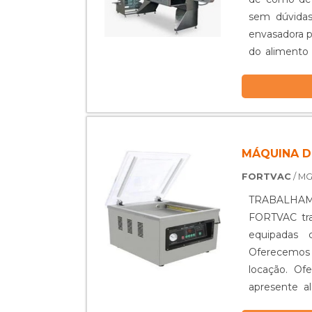
Prestomaq p
sem dúvidas
de grande qu
envasadora p
do alimento
fácil manuseio
MÁQUINA D
FORTVAC
/ M
TRABALHAM
FORTVAC tra
equipadas 
Oferecemos 
locação. Of
apresente 
embaladoras