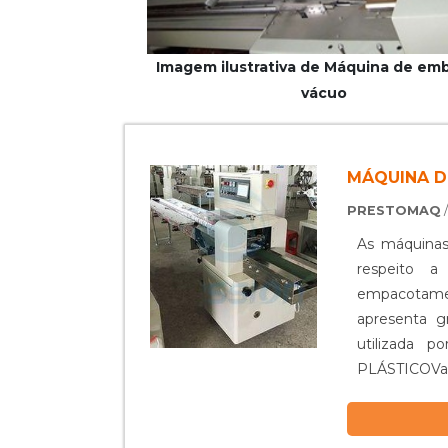
Imagem ilustrativa de Máquina de emb
vácuo
MÁQUINA D
PRESTOMAQ
As máquinas
respeito 
empacotamen
apresenta g
utilizada
PLÁSTICOVa
atuam com d
Além disso, 
Sendo assim,