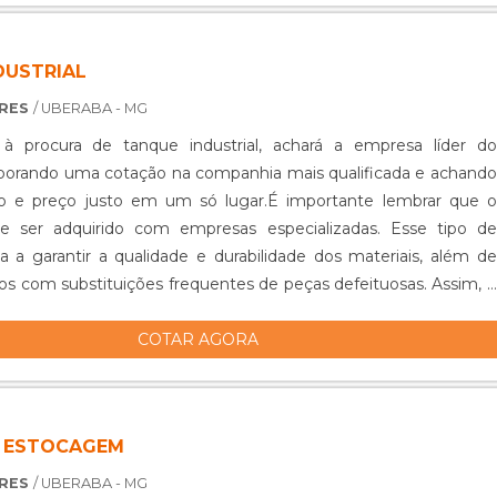
DUSTRIAL
ORES
/ UBERABA - MG
 procura de tanque industrial, achará a empresa líder do
borando uma cotação na companhia mais qualificada e achando
ção e preço justo em um só lugar.É importante lembrar que o
e ser adquirido com empresas especializadas. Esse tipo de
a a garantir a qualidade e durabilidade dos materiais, além de
ízos com substituições frequentes de peças defeituosas. Assim, é
COTAR AGORA
 ESTOCAGEM
ORES
/ UBERABA - MG