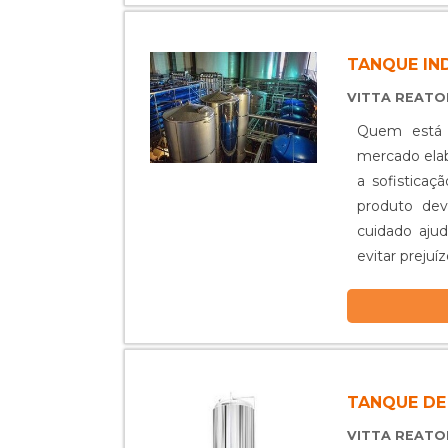
TANQUE IN
VITTA REAT
Quem está à
mercado ela
a sofistica
produto dev
cuidado ajud
evitar preju
possível ...
TANQUE DE
VITTA REAT