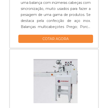
uma balança com inúmeras cabeças com
sincronização, muito usados para fazer a
pesagem de uma gama de produtos. Se
destaca pela confecção de aço inox.
Balanças multicabeçotes Prego; Porca;
Parafusos; Espaçador de piso; Ração de
COTAR AGORA
animais; Alimentício; Salgadinho; Bala;
Pipoca; Biscoito; Arroz; Entre outros
produtos.....