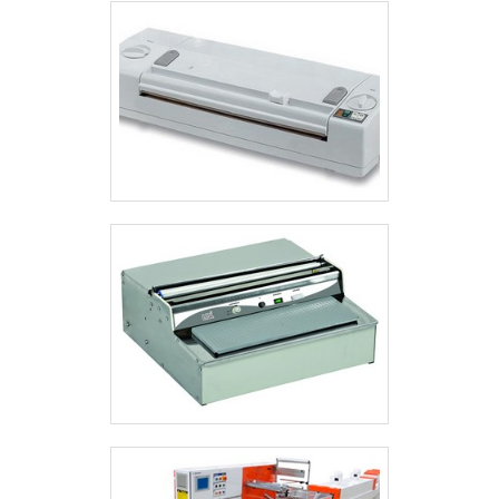
equipamento fique mais completo e
automatizando algumas operações do
processo.Entretanto, para que isso seja
possível, é essencial contar com
empresas especializadas na
disponibilização desse equipamento,
realizando sua fabricação a partir de
matérias-primas de procedência
confiável e um preço justo, conferindo
um excelente custo-benefício.O LOCAL
IDEAL PARA COMPRAR ENVASADORA
MANUALEscolha pela alta qualidade das
máquinas de envase que a Prodismaq
oferece para seus clientes, sempre com
o objetivo de proporcionar os melhores
resultados para quem conta com seus
produtos de fabricação nacional. Se
interessou? Então entre em contato