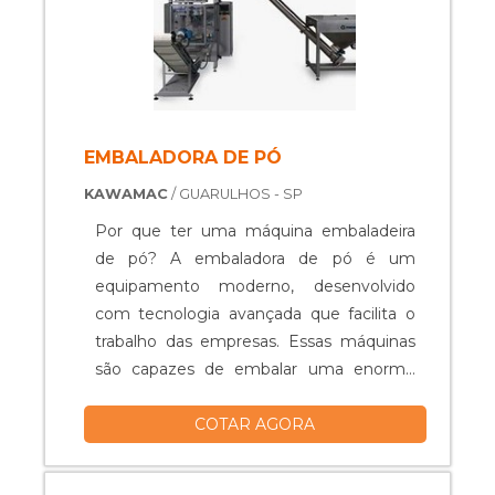
EMBALADORA DE PÓ
KAWAMAC
/ GUARULHOS - SP
Por que ter uma máquina embaladeira
de pó? A embaladora de pó é um
equipamento moderno, desenvolvido
com tecnologia avançada que facilita o
trabalho das empresas. Essas máquinas
são capazes de embalar uma enorme
quantidade de produtos em um curto
COTAR AGORA
período de tempo, sendo empregada
largamente na indústria alimentícia. A
embalagem produzida junta-se