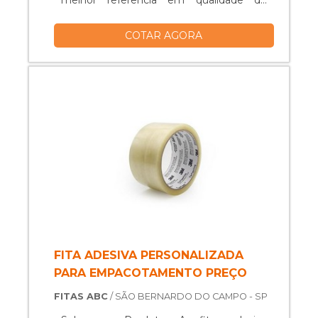
melhor referência em qualidade do
mercado.MAIS DETALHES
COTAR AGORA
IMPORTANTES SOBRE O PRODUTOA
esteira telescópica é uma máquina
industrial que auxilia na automatização de
processos e usados na movimentação de
materiais e insumos, agilizando e
automatizando processos específicos. A
esteira pode ser fabricada de diversos
tamanhos e formas construtivas,
podendo ser adaptadas ao espaço físico
de layout disponível pelo cliente. Ela
pode ser encontrada em diversos
modelos, como:Malha plástica com alta
dureza e baixa manutenção;Correia ou
FITA ADESIVA PERSONALIZADA
Lona;Corrente para transporte de
PARA EMPACOTAMENTO PREÇO
materiais e paletes;Rolete motorizado
FITAS ABC
/ SÃO BERNARDO DO CAMPO - SP
para transporte de materiais e