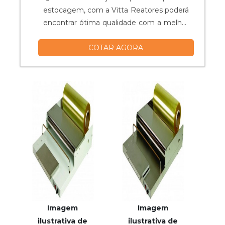
estocagem, com a Vitta Reatores poderá
encontrar ótima qualidade com a melhor
qualidade, focando no alto desempenho
COTAR AGORA
da empresa.UM POUCO MAIS SOBRE O
TANQUE DE ESTOCAGEMHá muitas
maneiras eficientes de demonstrar
competência e excelência em uma área
de atuação. A Vitta Reatores foca seus
esforços em pr...
Imagem
Imagem
ilustrativa de
ilustrativa de