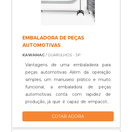
EMBALADORA DE PEÇAS
AUTOMOTIVAS
KAWAMAC
/ GUARULHOS - SP
Vantagens de uma embaladeira para
peças automotivas Além da operação
simples, um manuseio prático e muito
funcional, a embaladora de peças
automotivas conta com rapidez de
produção, já que é capaz de empacotar
os produtos em um tempo muito curto.
COTAR AGORA
Dessa forma, o equipamento pode
garantir uma produção muito mais ativa,
que alcança embalar de 60 a 150