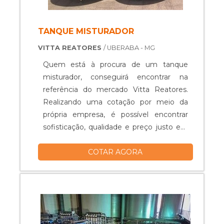
TANQUE MISTURADOR
VITTA REATORES
/ UBERABA - MG
Quem está à procura de um tanque
misturador, conseguirá encontrar na
referência do mercado Vitta Reatores.
Realizando uma cotação por meio da
própria empresa, é possível encontrar
sofisticação, qualidade e preço justo em
um só lugar.Quando o quesito é tanque
COTAR AGORA
misturador, com os colaboradores da
Vitta Reatores obterá excelente custo-
benefício com equipamentos específicos
para auxiliar na produção industrial dos
mais diversos tipos de prod...