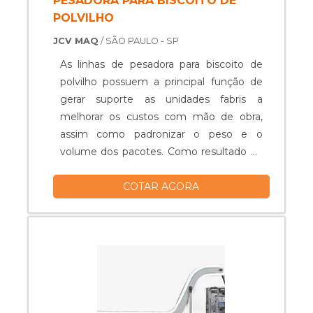
PESADORA PARA BISCOITO DE
POLVILHO
JCV MAQ
/ SÃO PAULO - SP
As linhas de pesadora para biscoito de
polvilho possuem a principal função de
gerar suporte as unidades fabris a
melhorar os custos com mão de obra,
assim como padronizar o peso e o
volume dos pacotes. Como resultado da
ação, estabelecida uma melhora em todo
COTAR AGORA
o processo de produção e finalização do
produto. Em alguns produtos, é possível
contar com um painel de memória,
regulagens para 120 tipos diferentes de
programa de peso, e isso sem
mencionar....