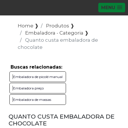
MENU
Home ❱
Produtos ❱
Embaladora - Categoria ❱
Quanto custa embaladora de
chocolate
Buscas relacionadas:
Embaladora de picolé manual
Embaladora preço
Embaladora de massas
QUANTO CUSTA EMBALADORA DE
CHOCOLATE