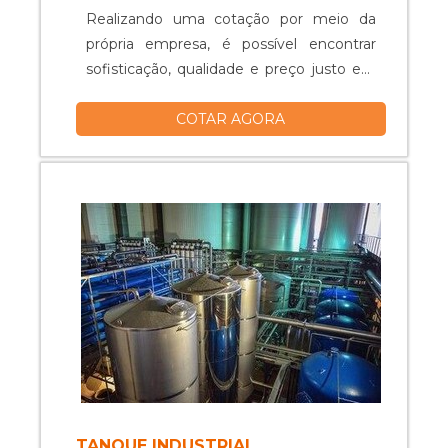
Realizando uma cotação por meio da
própria empresa, é possível encontrar
sofisticação, qualidade e preço justo em
um só lugar.Quando o quesito é tanque
COTAR AGORA
misturador, com os colaboradores da
Vitta Reatores obterá excelente custo-
benefício com equipamentos específicos
para auxiliar na produção industrial dos
mais diversos tipos de prod...
TANQUE INDUSTRIAL