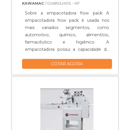
disso, vale ressaltar que a celofanadeira
KAWAMAC
/ GUARULHOS - SP
para filme bopp é um equipamento
Sobre a empacotadora flow pack A
muito resistente e que raramente
empacotadora flow pack é usada nos
apresentará necessidade de
mais variados segmentos, como
manutenção. Sendo assim, o cliente não
automotivo, químico, alimentício,
precisará gastar recursos financeiros
farmacêutico e higiênico. A
adquirindo outro produto precocemente
empacotadora possui a capacidade de
tampouco com consertos.A Prestomaq
embalar perfeitamente produtos sólidos,
foi fundada em 1972 e, desde então, com
COTAR AGORA
tanto individuais quanto coletivos.
seus serviços realizados com seriedade e
Quando desenvolvida por especialistas
transparência, conquista cada vez mais
qualificados, a empacotadora tem
clientes. Entre em contato agora mesmo
garantia de desempenho inigualável,
com a Prestomaq e conheça os
além de fácil manuseio operacional,
diferentes tipos de celofanadeiras que a
resistência, facilidade na manute....
empresa coloca à disposição de todos os
seus clientes. .