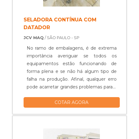
SELADORA CONTÍNUA COM
DATADOR
JCV MAQ
/ SÃO PAULO - SP
No ramo de embalagens, é de extrema
importância averiguar se todos os
equipamentos estão funcionando de
forma plena e se não há algum tipo de
falha na produção. Afinal, qualquer erro
pode acarretar grandes problemas para a
empresa. Caso seja feito o uso de uma
COTAR AGORA
seladora em tais processos, é essencial
que seja a melhor de acordo com as
necessidades, e que ela esteja em
perfeitas condições. Dentre os modelos
disponíveis, um deles é a seladora