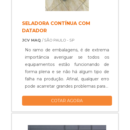
SELADORA CONTÍNUA COM
DATADOR
JCV MAQ
/ SÃO PAULO - SP
No ramo de embalagens, é de extrema
importância averiguar se todos os
equipamentos estão funcionando de
forma plena e se não há algum tipo de
falha na produção. Afinal, qualquer erro
pode acarretar grandes problemas para a
empresa. Caso seja feito o uso de uma
COTAR AGORA
seladora em tais processos, é essencial
que seja a melhor de acordo com as
necessidades, e que ela esteja em
perfeitas condições. Dentre os modelos
disponíveis, um deles é a selad...