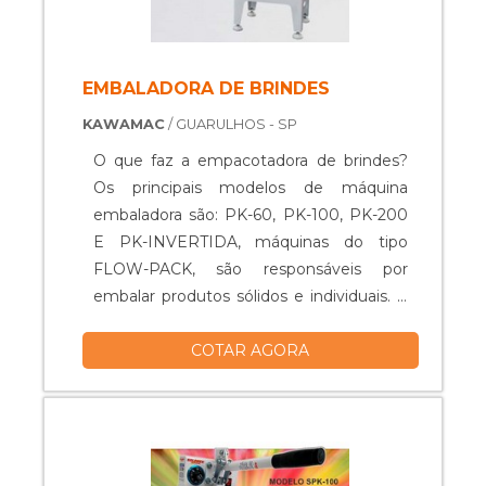
EMBALADORA DE BRINDES
KAWAMAC
/ GUARULHOS - SP
O que faz a empacotadora de brindes?
Os principais modelos de máquina
embaladora são: PK-60, PK-100, PK-200
E PK-INVERTIDA, máquinas do tipo
FLOW-PACK, são responsáveis por
embalar produtos sólidos e individuais. A
embaladora de brindes é considerada
COTAR AGORA
uma máquina versátil, que pode ser
utilizada em diversos tipos de aplicações,
tanto na indústria alimentícia quanto,
farmacêutica, higiênica, química, entre
outras. Produtos que podem ser