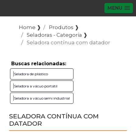
MENU
Home ❱
Produtos ❱
Seladoras - Categoria ❱
Seladora contínua com datador
Buscas relacionadas:
Seladora de plástico
Seladora a vácuo portátil
Seladora a vácuo semi industrial
SELADORA CONTÍNUA COM
DATADOR