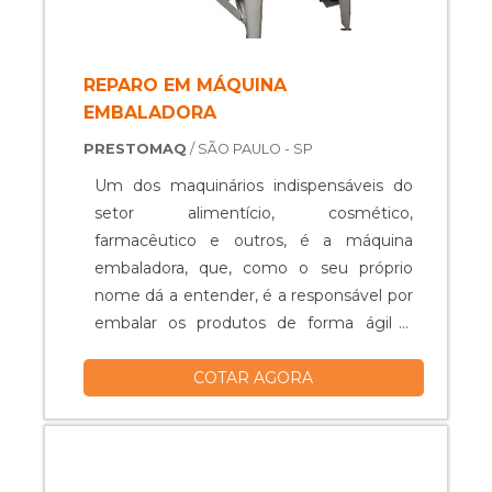
para embalagens e projetos especiais
com ótima qualidade e assertividade..
REPARO EM MÁQUINA
EMBALADORA
PRESTOMAQ
/ SÃO PAULO - SP
Um dos maquinários indispensáveis do
setor alimentício, cosmético,
farmacêutico e outros, é a máquina
embaladora, que, como o seu próprio
nome dá a entender, é a responsável por
embalar os produtos de forma ágil e
facilitada, aumentando a produtividade
COTAR AGORA
do setor e embalando cada vez mais
rápido o produto. A MANUTENÇÃO DA
MÁQUINA PODE SER
ESSENCIALEntretanto, com a utilização
cotidiana e ininterrupta do equipamento