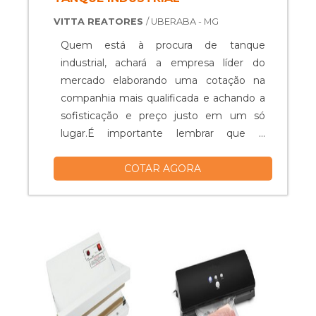
VITTA REATORES
/ UBERABA - MG
Quem está à procura de tanque
industrial, achará a empresa líder do
mercado elaborando uma cotação na
companhia mais qualificada e achando a
sofisticação e preço justo em um só
lugar.É importante lembrar que o
produto deve ser adquirido com
COTAR AGORA
empresas especializadas. Esse tipo de
cuidado ajuda a garantir a qualidade e
durabilidade dos materiais, além de evitar
prejuízos com substituições frequentes
de peças defeituosas. Assim, é possível ...