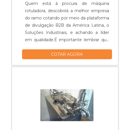
Quem está à procura de máquina
rotuladora, descobrirá a melhor empresa
do ramo cotando por meio da plataforma
de divulgação B2B da América Latina, o
Soluções Industriais, e achando a líder
em qualidade.É importante lembrar que
o produto deve sempre ser adquirido
COTAR AGORA
com empresas especializadas no
segmento. Esse tipo de cuidado ajuda a
garantir a qualidade e durabilidade dos
materiais, além de evitar prejuízos com
substituições frequentes de peças
defeituosas. Assim, é possível poupar
gastos desnecessários.MAIS
INFORMAÇÕES SOBRE A MÁQUINA
ROTULADORASe alguém quer achar
uma máquina rotuladora em uma
empresa segura, vai até o site da Dosar