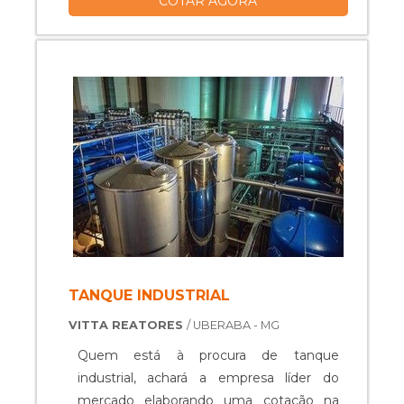
COTAR AGORA
misturador, com os colaboradores da
Vitta Reatores obterá excelente custo-
benefício com equipamentos específicos
para auxiliar na produção industrial dos
mais diversos tipos de prod...
TANQUE INDUSTRIAL
VITTA REATORES
/ UBERABA - MG
Quem está à procura de tanque
industrial, achará a empresa líder do
mercado elaborando uma cotação na