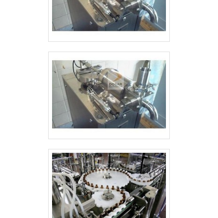
ESPECIALISTA DO SEGMENTOSomente
na Pharma Solutions Brasil tem tudo que
se precisa para esteiras para codificação.
É possível encontrar itens variados com
tecnologia de ponta, como detector de
produto fora de posição e checkweigher
dinâmico.É em uma empresa
comprometida com seus serviços e uma
empresa altamente qualificada,
características possíveis pelo fato de a
empresa ter escritório de alta qualidade
onde são realizadas as atividades e
biblioteca técnica de apoio. Tudo isso,
somado a uma equipe multidisciplinar de
consultores associados e equipe de alta
qualidade, garantem o sucesso de cada
cliente de ponta a ponta. Aproveite a
visita para acessar o site e saber mais