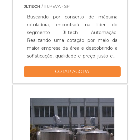
JLTECH
/ ITUPEVA - SP
Buscando por conserto de máquina
rotuladora, encontrará na líder do
segmento JLtech Automação.
Realizando uma cotação por meio da
maior empresa da área e descobrindo a
sofisticação, qualidade e preço justo em
um só lugar. DIFERENCIAIS
COTAR AGORA
IMPORTANTES DE CONSERTO DE
MÁQUINA ROTULADORA Se alguém
quer achar conserto de máquina
rotuladora em uma empresa inovadora,
vai até o site da JLtech Automação. A
empresa trabalha com fabricação de
painéi...