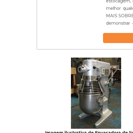
estocagem, 
melhor qua
MAIS SOBRE
demonstrar 
Reatores foca
Imagem ilustrativa de Envasadora de l