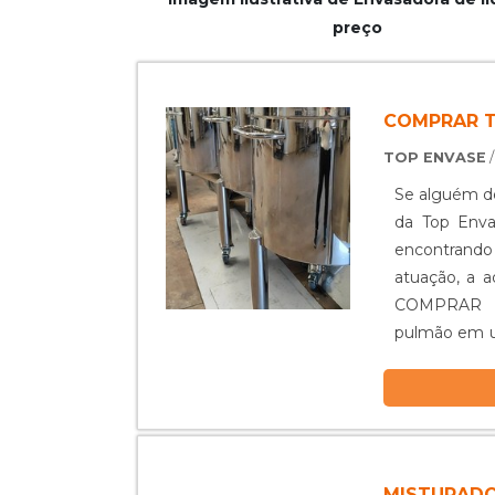
preço
COMPRAR 
TOP ENVASE
/
Se alguém de
da Top Env
encontrando
atuação, a aquis
COMPRAR TANQUE PULMÃ
pulmão em u
seu escopo 
oferecendo o que
sobre compr
produtos e s
mas que mo
MISTURADO