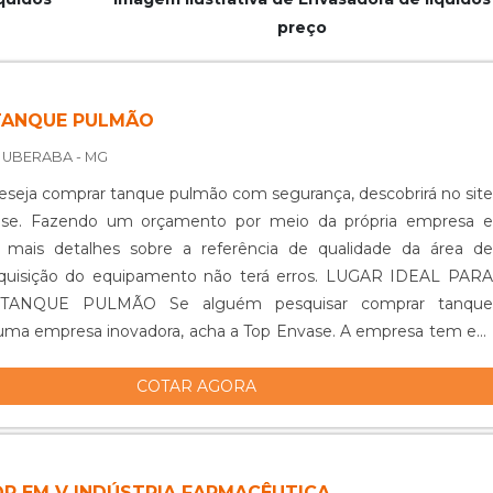
preço
TANQUE PULMÃO
 UBERABA - MG
seja comprar tanque pulmão com segurança, descobrirá no site
ase. Fazendo um orçamento por meio da própria empresa e
 mais detalhes sobre a referência de qualidade da área de
ição do equipamento não terá erros. LUGAR IDEAL PARA
O Se alguém pesquisar comprar tanque
ma empresa inovadora, acha a Top Envase. A empresa tem em
misturadores e reservatórios de água e produtos acabados,
COTAR AGORA
 há de melhor em tecnologia ao cliente. Sem trocar o foco
ar tanque pulmão, é importante buscar uma empresa que tenha
erviços com ótima qualidade e proteção, características simples,
stram o comprometimento da empresa com seus clientes.
R EM V INDÚSTRIA FARMACÊUTICA