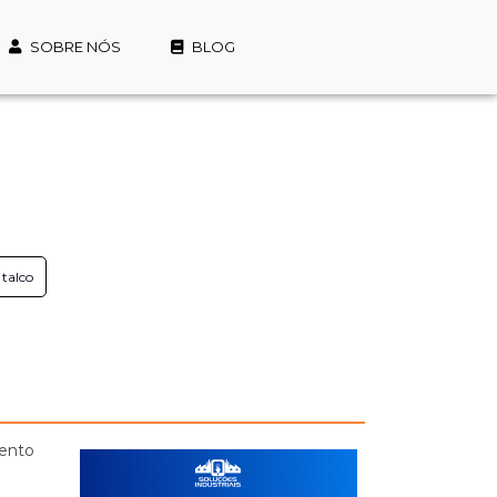
SOBRE NÓS
BLOG
talco
mento