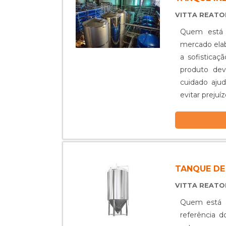
VITTA REAT
Quem está à
mercado ela
a sofistica
produto dev
cuidado ajud
evitar preju
possível ...
TANQUE DE
VITTA REAT
Quem está à
referência 