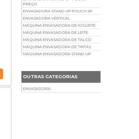
PREÇO
ENVASADORA STAND UP POUCH SP
ENVASADORA VERTICAL
MÁQUINA ENVASADORA DE IOGURTE
MÁQUINA ENVASADORA DE LEITE
MÁQUINA ENVASADORA DE TALCO
MÁQUINA ENVASADORA DE TINTAS
MÁQUINA ENVASADORA STAND UP
POUCH
ENVASADORA DE CERVEJA
ENVASADORA DE CERVEJA
OUTRAS CATEGORIAS
ARTESANAL
ENVASADORA DE SORVETE
ENVASADORA
ENVASADORA DE SORVETE GOURMET
ENVASADORA PARA GELADINHO
VALOR DA ENVASADORA
GRAVIMÉTRICA
PREÇO DA ENVASADORA
VOLUMÉTRICA
ONDE COMPRAR ENVASADORA
MÁQUINA ENVASADORA INDUSTRIAL