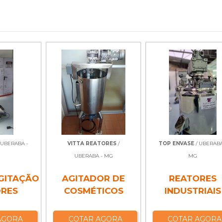
 UBERABA -
VITTA REATORES
/
TOP ENVASE
/ UBERABA
UBERABA - MG
MG
GITAÇÃO
AGITADOR DE
REATORES
ORES
COSMÉTICOS
INDUSTRIAIS
AGORA
COTAR AGORA
COTAR AGORA