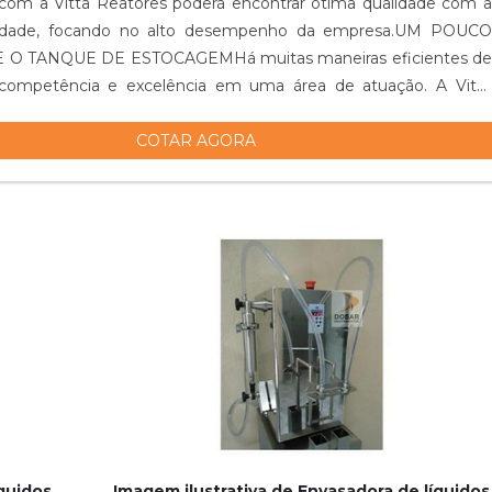
com a Vitta Reatores poderá encontrar ótima qualidade com a
lidade, focando no alto desempenho da empresa.UM POUCO
 O TANQUE DE ESTOCAGEMHá muitas maneiras eficientes de
competência e excelência em uma área de atuação. A Vitta
 seus esforços em pr...
COTAR AGORA
íquidos
Imagem ilustrativa de Envasadora de líquidos