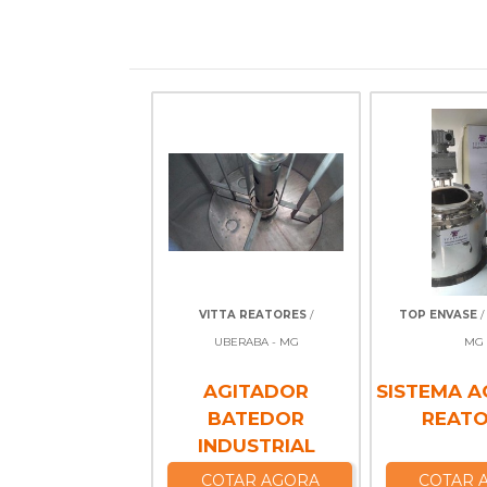
VITTA REATORES
/
TOP ENVASE
/
UBERABA - MG
MG
AGITADOR
SISTEMA A
BATEDOR
REAT
INDUSTRIAL
COTAR AGORA
COTAR 