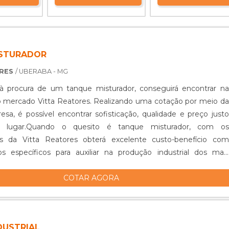
ISTURADOR
ORES
/ UBERABA - MG
 procura de um tanque misturador, conseguirá encontrar na
o mercado Vitta Reatores. Realizando uma cotação por meio da
esa, é possível encontrar sofisticação, qualidade e preço justo
lugar.Quando o quesito é tanque misturador, com os
es da Vitta Reatores obterá excelente custo-benefício com
s específicos para auxiliar na produção industrial dos mais
 de prod...
COTAR AGORA
DUSTRIAL