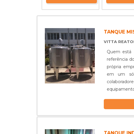
TANQUE M
VITTA REAT
Quem está à
referência d
própria empr
em um só 
colaborador
equipamento
diversos tipos
TANQUE IN