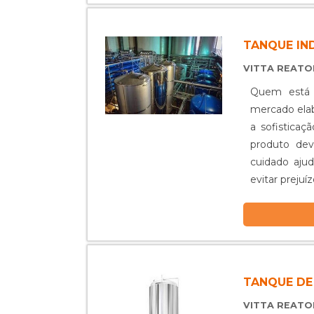
TANQUE IN
VITTA REAT
Quem está à
mercado ela
a sofistica
produto dev
cuidado ajud
evitar preju
possível ...
TANQUE DE
VITTA REAT