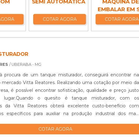
BOM
SEMI AUTOMÁTICA
MÁQUINA DE
EMBALAR EM 
AGORA
COTAR AGORA
COTAR AGORA
ISTURADOR
ORES
/ UBERABA - MG
 procura de um tanque misturador, conseguirá encontrar na
o mercado Vitta Reatores. Realizando uma cotação por meio da
esa, é possível encontrar sofisticação, qualidade e preço justo
lugar.Quando o quesito é tanque misturador, com os
es da Vitta Reatores obterá excelente custo-benefício com
s específicos para auxiliar na produção industrial dos mais
 de prod...
COTAR AGORA