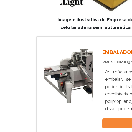
Imagem ilustrativa de Empresa d
celofanadeira semi automática
EMBALADO
PRESTOMAQ
As máquina
embalar, se
podendo trab
encolhíveis 
polipropilen
disso, pode
produto e
lembrar que
economize r