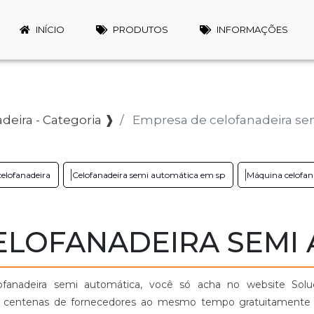
INÍCIO
PRODUTOS
INFORMAÇÕES
deira - Categoria ❱
Empresa de celofanadeira se
celofanadeira
Celofanadeira semi automática em sp
Máquina celofan
ELOFANADEIRA SEMI
fanadeira semi automática, você só acha no website Solu
om centenas de fornecedores ao mesmo tempo gratuitamente 