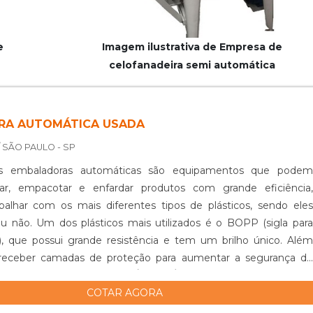
e
Imagem ilustrativa de Empresa de
celofanadeira semi automática
RA AUTOMÁTICA USADA
/ SÃO PAULO - SP
s embaladoras automáticas são equipamentos que podem
lar, empacotar e enfardar produtos com grande eficiência,
alhar com os mais diferentes tipos de plásticos, sendo eles
ou não. Um dos plásticos mais utilizados é o BOPP (sigla para
o), que possui grande resistência e tem um brilho único. Além
 receber camadas de proteção para aumentar a segurança do
mbalado.O EQUIPAMENTO É UM ÓTIMO INVESTIMENTOVale
COTAR AGORA
 a embaladora automática usada pode fazer com que o cliente
ecursos financeiros, tendo em vista que uma máquina usada