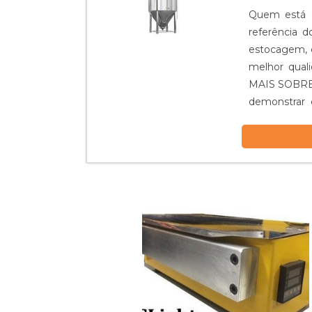
Quem está à
referência 
estocagem, 
melhor qua
MAIS SOBRE
demonstrar 
Reatores foca