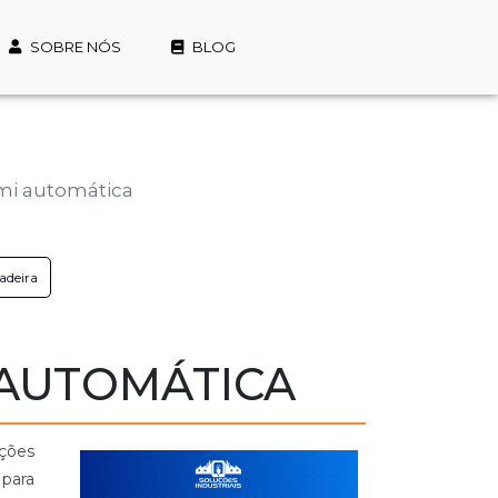
SOBRE NÓS
BLOG
mi automática
adeira
 AUTOMÁTICA
ções
para