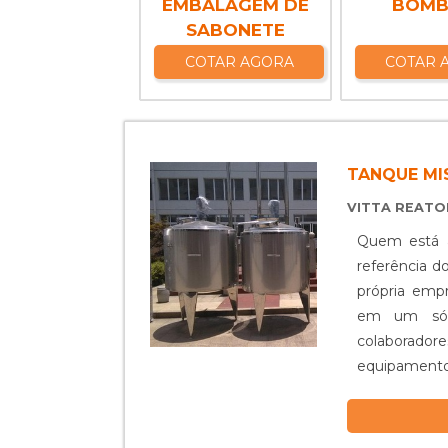
EMBALAGEM DE
BOM
SABONETE
COTAR AGORA
COTAR 
TANQUE M
VITTA REAT
Quem está à
referência d
própria empr
em um só 
colaborador
equipamento
diversos tipos