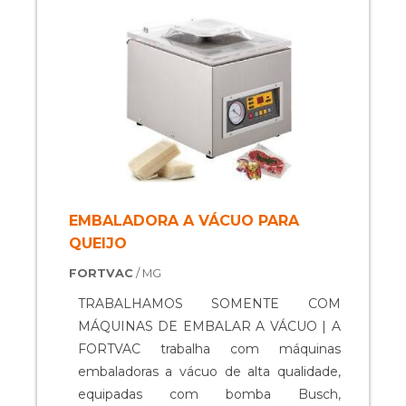
apresente algum defeito. A FORTVAC é
uma empresa especializada em
embaladoras a vácuo. Possui uma linha
completa de equipamentos para atender
diversos ramos como: restaurantes, casas
de carne, pastifícios, frigoríficos, laticínios
e outros. Tendo a fórmula certa para que
você amplie sua linha de produtos, seja
qual for o tamanho do seu negócio e
volume de suas necessidades.
EMBALADORA A VÁCUO PARA
QUEIJO
FORTVAC
/ MG
TRABALHAMOS SOMENTE COM
MÁQUINAS DE EMBALAR A VÁCUO | A
FORTVAC trabalha com máquinas
embaladoras a vácuo de alta qualidade,
equipadas com bomba Busch,