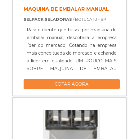
MAQUINA DE EMBALAR MANUAL
SELPACK SELADORAS
/ BOTUCATU - SP
Para o cliente que busca por maquina de
embalar manual, descobrirá a empresa
líder do mercado. Cotando na empresa
mais conceituada do mercado e achando
a líder em qualidade. UM POUCO MAIS
SOBRE MAQUINA DE EMBALAR
MANUAL Quem busca por maquina de
COTAR AGORA
embalar manual em uma empresa
inovadora, descobre a Selpack Seladoras.
A empresa tem em seu escopo seladora
para formas de pudim modelo plastilania
3 tamanhos e seladora para cápsulas de
café com gabarito de 8 cavidades,
oferecendo o que há de melhor no
mercado para cada cliente. Discorrendo