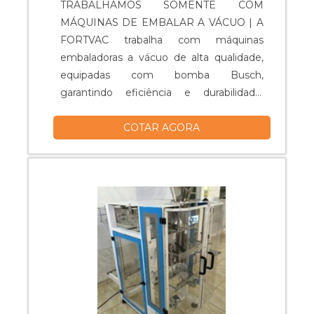
TRABALHAMOS SOMENTE COM
MÁQUINAS DE EMBALAR A VÁCUO | A
FORTVAC trabalha com máquinas
embaladoras a vácuo de alta qualidade,
equipadas com bomba Busch,
garantindo eficiência e durabilidade.
Oferecemos também o aluguel de
COTAR AGORA
equipamentos a partir de 6 meses de
locação. Oferecemos suporte técnico
online disponível caso a máquina
apresente algum defeito. A FORTVAC é
uma empresa especializada em
embaladoras a vácuo. Possui uma linha
completa de equipamentos para atender
diversos ramos como: restaurantes, casas
de carne, pastifícios, frigoríficos, laticínios
e outros. Tendo a fórmula certa para que
você amplie sua linha de produtos, seja