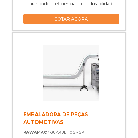
garantindo eficiência e durabilidade.
Oferecemos também o aluguel de
COTAR AGORA
equipamentos a partir de 6 meses de
locação. Oferecemos suporte técnico
online disponível caso a máquina
apresente algum defeito. A FORTVAC é
uma empresa especializada em
embaladoras a vácuo. Possui uma linha
completa de equipamentos para atender
diversos ramos como: restaurantes, casas
de carne, pastifícios, frigoríficos, laticínios
e outros. Tendo a fórmula certa para que
você amplie sua linha de produtos, seja
qual for o tamanho do seu negócio e
volume de suas necessidades.
EMBALADORA DE PEÇAS
AUTOMOTIVAS
KAWAMAC
/ GUARULHOS - SP