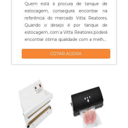
Quem está à procura de tanque de
estocagem, conseguirá encontrar na
referência do mercado Vitta Reatores.
Quando o desejo é por tanque de
estocagem, com a Vitta Reatores poderá
encontrar ótima qualidade com a melhor
qualidade, focando no alto desempenho
COTAR AGORA
da empresa.UM POUCO MAIS SOBRE O
TANQUE DE ESTOCAGEMHá muitas
maneiras eficientes de demonstrar
competência e excelência em uma área
de atuação. A Vitta Reatores foca seus
esforços em pr...