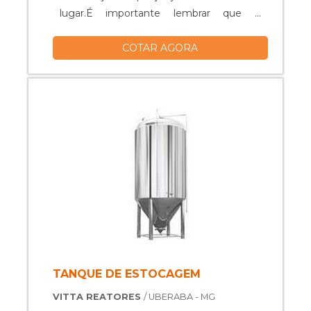
lugar.É importante lembrar que o
produto deve ser adquirido com
COTAR AGORA
empresas especializadas. Esse tipo de
cuidado ajuda a garantir a qualidade e
durabilidade dos materiais, além de evitar
prejuízos com substituições frequentes
de peças defeituosas. Assim, é possível ...
TANQUE DE ESTOCAGEM
VITTA REATORES
/ UBERABA - MG