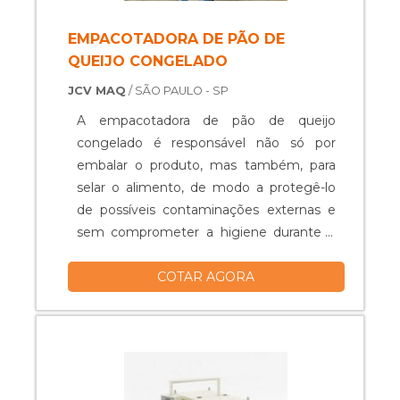
qual for o tamanho do seu negócio e
volume de suas necessidades.
EMPACOTADORA DE PÃO DE
QUEIJO CONGELADO
JCV MAQ
/ SÃO PAULO - SP
A empacotadora de pão de queijo
congelado é responsável não só por
embalar o produto, mas também, para
selar o alimento, de modo a protegê-lo
de possíveis contaminações externas e
sem comprometer a higiene durante a
manipulação. Qualificações presentes no
COTAR AGORA
material A empacotador, assim como as
demais empacotadoras do setor
alimentício, são referência no segmento
de embalagens, devido à sua capacidade
produtiva, aliada com a versatilidade e
pratici....