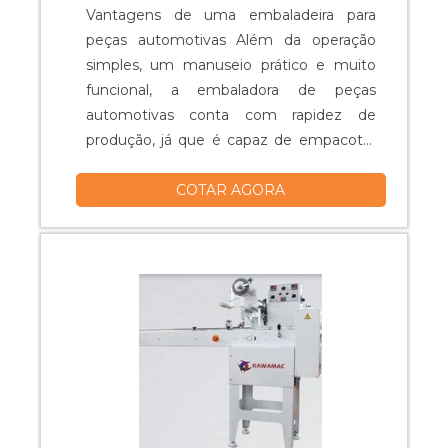
Vantagens de uma embaladeira para
peças automotivas Além da operação
simples, um manuseio prático e muito
funcional, a embaladora de peças
automotivas conta com rapidez de
produção, já que é capaz de empacotar
os produtos em um tempo muito curto.
COTAR AGORA
Dessa forma, o equipamento pode
garantir uma produção muito mais ativa,
que alcança embalar de 60 a 150
unidades por minuto, o que garante um
aumento de resultados e lucros que
podem impulsionar ainda ma....