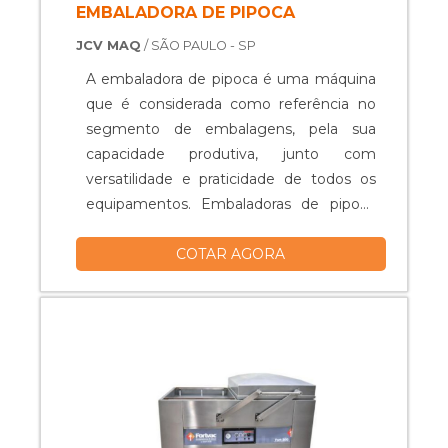
EMBALADORA DE PIPOCA
JCV MAQ
/ SÃO PAULO - SP
A embaladora de pipoca é uma máquina
que é considerada como referência no
segmento de embalagens, pela sua
capacidade produtiva, junto com
versatilidade e praticidade de todos os
equipamentos. Embaladoras de pipoca
Sensor controlável de temperatura;
COTAR AGORA
Rigoroso controle de qualidade;
Comandos automáticos eletrônicos;
Qualidade e segurança na embalagem;
Com impressoras feitas à laser; Entre
outros.....