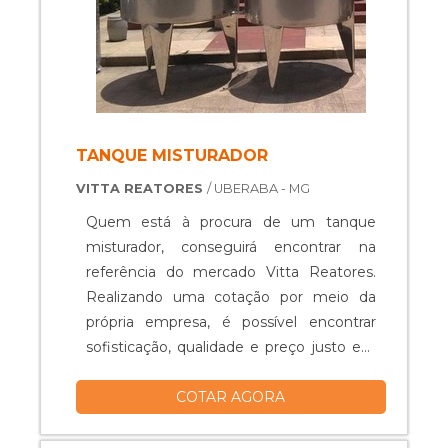
TANQUE MISTURADOR
VITTA REATORES
/ UBERABA - MG
Quem está à procura de um tanque
misturador, conseguirá encontrar na
referência do mercado Vitta Reatores.
Realizando uma cotação por meio da
própria empresa, é possível encontrar
sofisticação, qualidade e preço justo em
um só lugar.Quando o quesito é tanque
COTAR AGORA
misturador, com os colaboradores da
Vitta Reatores obterá excelente custo-
benefício com equipamentos específicos