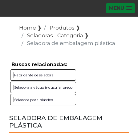
MENU
Home ❱
Produtos ❱
Seladoras - Categoria ❱
Seladora de embalagem plástica
Buscas relacionadas:
Fabricante de seladora
Seladora a vácuo industrial preço
Seladora para plástico
SELADORA DE EMBALAGEM
PLÁSTICA